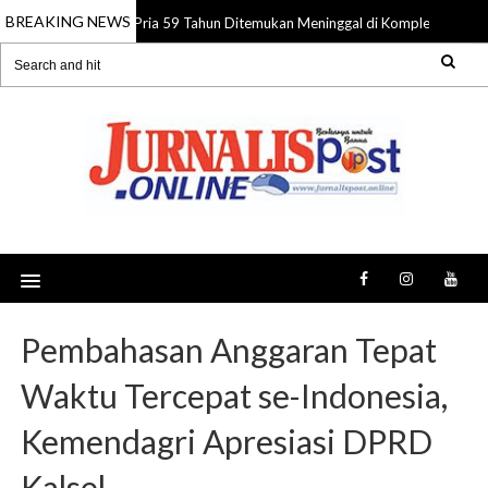
BREAKING NEWS
Pria 59 Tahun Ditemukan Meninggal di Komplek Pasar Su
08 Aug 2026
Pembahasan Anggaran Tepat
Waktu Tercepat se-Indonesia,
Kemendagri Apresiasi DPRD
Kalsel