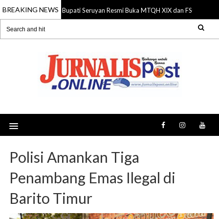
BREAKING NEWS
Bupati Seruyan Resmi Buka MTQH XIX dan FSQ 2026, D
06 Aug 2026
Polisi Amankan Tiga
Penambang Emas Ilegal di
Barito Timur