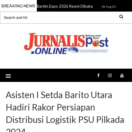
BREAKING NEWS
Bartim Expo 2026 Resmi Dibuka
SMSI K
08 Aug 2026
08 Aug 2026
Asisten I Setda Barito Utara
Hadiri Rakor Persiapan
Distribusi Logistik PSU Pilkada
2024