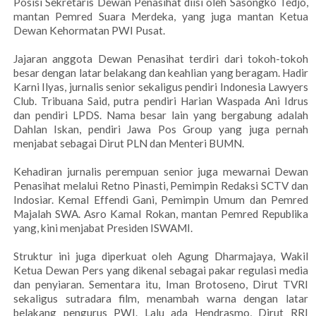
Posisi Sekretaris Dewan Penasihat diisi oleh Sasongko Tedjo,
mantan Pemred Suara Merdeka, yang juga mantan Ketua
Dewan Kehormatan PWI Pusat.
Jajaran anggota Dewan Penasihat terdiri dari tokoh-tokoh
besar dengan latar belakang dan keahlian yang beragam. Hadir
Karni Ilyas, jurnalis senior sekaligus pendiri Indonesia Lawyers
Club. Tribuana Said, putra pendiri Harian Waspada Ani Idrus
dan pendiri LPDS. Nama besar lain yang bergabung adalah
Dahlan Iskan, pendiri Jawa Pos Group yang juga pernah
menjabat sebagai Dirut PLN dan Menteri BUMN.
Kehadiran jurnalis perempuan senior juga mewarnai Dewan
Penasihat melalui Retno Pinasti, Pemimpin Redaksi SCTV dan
Indosiar. Kemal Effendi Gani, Pemimpin Umum dan Pemred
Majalah SWA. Asro Kamal Rokan, mantan Pemred Republika
yang, kini menjabat Presiden ISWAMI.
Struktur ini juga diperkuat oleh Agung Dharmajaya, Wakil
Ketua Dewan Pers yang dikenal sebagai pakar regulasi media
dan penyiaran. Sementara itu, Iman Brotoseno, Dirut TVRI
sekaligus sutradara film, menambah warna dengan latar
belakang pengurus PWI. Lalu ada Hendrasmo, Dirut RRI