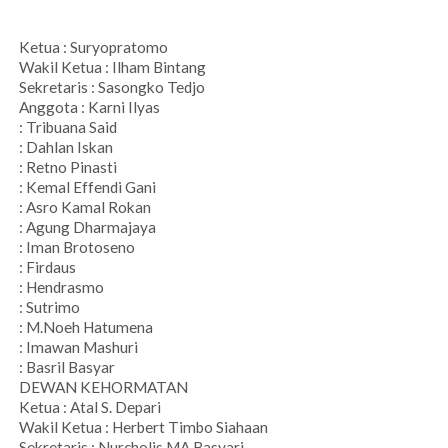
Ketua : Suryopratomo
Wakil Ketua : Ilham Bintang
Sekretaris : Sasongko Tedjo
Anggota : Karni Ilyas
: Tribuana Said
: Dahlan Iskan
: Retno Pinasti
: Kemal Effendi Gani
: Asro Kamal Rokan
: Agung Dharmajaya
: Iman Brotoseno
: Firdaus
: Hendrasmo
: Sutrimo
: M.Noeh Hatumena
: Imawan Mashuri
: Basril Basyar
DEWAN KEHORMATAN
Ketua : Atal S. Depari
Wakil Ketua : Herbert Timbo Siahaan
Sekretaris : Nurcholis MA Basyari