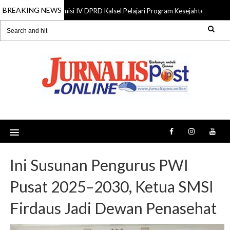
BREAKING NEWS
Komisi IV DPRD Kalsel Pelajari Program Kesejahteraan Raky
06 Aug 2026
Ini Susunan Pengurus PWI
Pusat 2025–2030, Ketua SMSI
Firdaus Jadi Dewan Penasehat