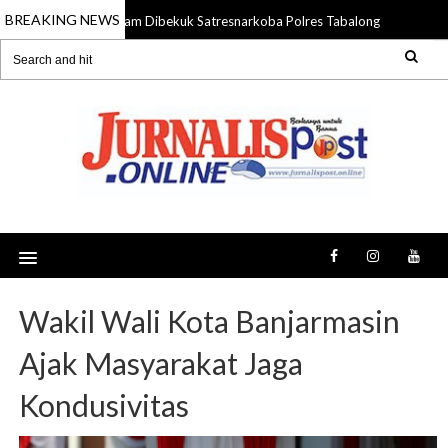
BREAKING NEWS
ngedar Sabu 13,48 Gram Dibekuk Satresnarkoba Polres Tabalong
06 Aug 
Wakil Wali Kota Banjarmasin
Ajak Masyarakat Jaga
Kondusivitas