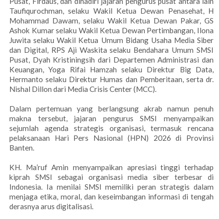
Pusat, Firdaus, dan dihadiri jajaran pengurus pusat antara lain
Taufiqurochman, selaku Wakil Ketua Dewan Penasehat, H
Mohammad Dawam, selaku Wakil Ketua Dewan Pakar, GS
Ashok Kumar selaku Wakil Ketua Dewan Pertimbangan, Ilona
Juwita selaku Wakil Ketua Umum Bidang Usaha Media Siber
dan Digital, RPS Aji Waskita selaku Bendahara Umum SMSI
Pusat, Dyah Kristiningsih dari Departemen Administrasi dan
Keuangan, Yoga Rifai Hamzah selaku Direktur Big Data,
Hermanto selaku Direktur Humas dan Pemberitaan, serta dr.
Nishal Dillon dari Media Crisis Center (MCC).
Dalam pertemuan yang berlangsung akrab namun penuh
makna tersebut, jajaran pengurus SMSI menyampaikan
sejumlah agenda strategis organisasi, termasuk rencana
pelaksanaan Hari Pers Nasional (HPN) 2026 di Provinsi
Banten.
KH. Ma’ruf Amin menyampaikan apresiasi tinggi terhadap
kiprah SMSI sebagai organisasi media siber terbesar di
Indonesia. Ia menilai SMSI memiliki peran strategis dalam
menjaga etika, moral, dan keseimbangan informasi di tengah
derasnya arus digitalisasi.