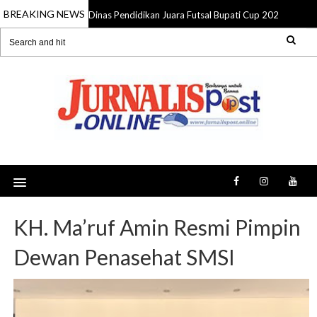
BREAKING NEWS
Dinas Pendidikan Juara Futsal Bupati Cup 2026, Pemkab
05 Aug 2026
KH. Ma’ruf Amin Resmi Pimpin
Dewan Penasehat SMSI