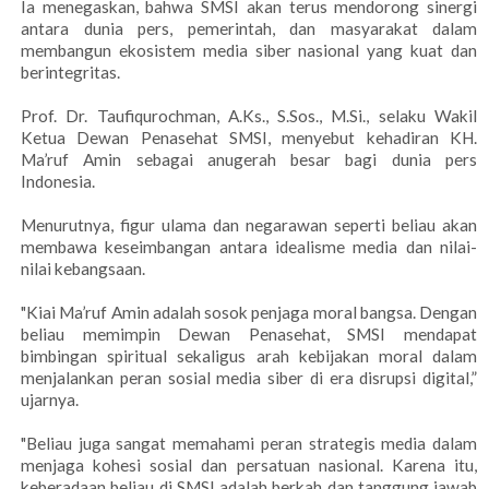
Ia menegaskan, bahwa SMSI akan terus mendorong sinergi
antara dunia pers, pemerintah, dan masyarakat dalam
membangun ekosistem media siber nasional yang kuat dan
berintegritas.
Prof. Dr. Taufiqurochman, A.Ks., S.Sos., M.Si., selaku Wakil
Ketua Dewan Penasehat SMSI, menyebut kehadiran KH.
Ma’ruf Amin sebagai anugerah besar bagi dunia pers
Indonesia.
Menurutnya, figur ulama dan negarawan seperti beliau akan
membawa keseimbangan antara idealisme media dan nilai-
nilai kebangsaan.
"Kiai Ma’ruf Amin adalah sosok penjaga moral bangsa. Dengan
beliau memimpin Dewan Penasehat, SMSI mendapat
bimbingan spiritual sekaligus arah kebijakan moral dalam
menjalankan peran sosial media siber di era disrupsi digital,”
ujarnya.
"Beliau juga sangat memahami peran strategis media dalam
menjaga kohesi sosial dan persatuan nasional. Karena itu,
keberadaan beliau di SMSI adalah berkah dan tanggung jawab