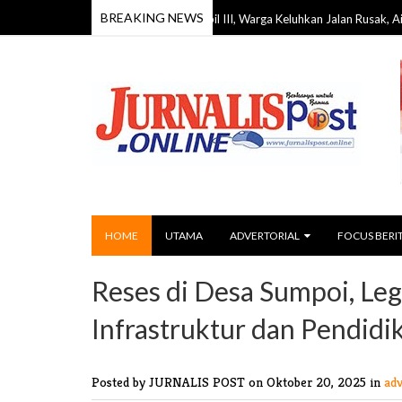
BREAKING NEWS
Reses DPRD Barito Timur Dapil III, Warga Keluhkan Jalan Rusak, Air Bersih, hi
HOME
UTAMA
ADVERTORIAL
FOCUS BERI
Reses di Desa Sumpoi, Leg
Infrastruktur dan Pendidi
Posted by JURNALIS POST
on Oktober 20, 2025 in
ad