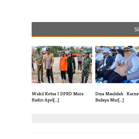
S
Wakil Ketua I DPRD Mura
Dina Maulidah : Karna
Hadiri Apel[...]
Budaya Mur[...]