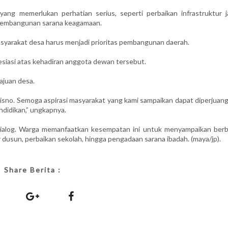
ng memerlukan perhatian serius, seperti perbaikan infrastruktur ja
a pembangunan sarana keagamaan.
arakat desa harus menjadi prioritas pembangunan daerah.
siasi atas kehadiran anggota dewan tersebut.
majuan desa.
isno. Semoga aspirasi masyarakat yang kami sampaikan dapat diperjuang
endidikan,” ungkapnya.
ialog. Warga memanfaatkan kesempatan ini untuk menyampaikan berb
 dusun, perbaikan sekolah, hingga pengadaan sarana ibadah. (maya/jp).
Share Berita :