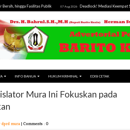
ngga Fasilitas Publik
Deadlock! Mediasi Keempat Sengketa 
07 Aug 2026
TA
INFO BANUA
HUKUM KRIMINAL
EDISI CETAK
islator Mura Ini Fokuskan pada
kan
v dprd mura
|
Comments : 0