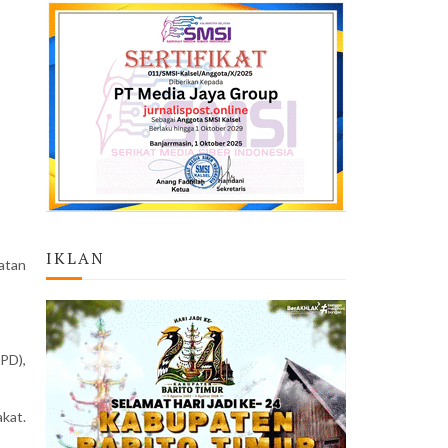
IKLAN
atan
PD),
kat.