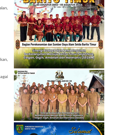
lan,
kan,
agai