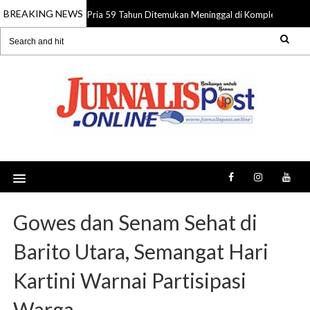
BREAKING NEWS
Pria 59 Tahun Ditemukan Meninggal di Komplek Pasar S
08 Aug 2026
Gowes dan Senam Sehat di
Barito Utara, Semangat Hari
Kartini Warnai Partisipasi
Warga