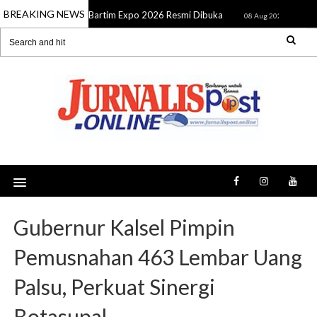
BREAKING NEWS
Bartim Expo 2026 Resmi Dibuka
SMSI K
08 Aug 2026
08 Aug 2026
Gubernur Kalsel Pimpin
Pemusnahan 463 Lembar Uang
Palsu, Perkuat Sinergi
Botasupal