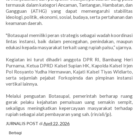
termasuk dalam kategori Ancaman, Tantangan, Hambatan, dan
Gangguan (ATHG) yang dapat memengaruhi stabilitas
ideologi, politik, ekonomi, sosial, budaya, serta pertahanan dan
keamanan daerah.
"Botasupal memiliki peran strategis sebagai wadah koordinasi
lintas instansi, baik dalam pencegahan, penindakan, maupun
edukasi kepada masyarakat terkait uang rupiah palsu,” ujarnya.
Kegiatan ini turut dihadiri anggota DPR RI, Bambang Heri
Purnama, Ketua DPRD Kalsel Supian HK, Kapolda Kalsel Irjen
Pol Rosyanto Yudha Hermawan, Kajati Kalsel Tiyas Widiarto,
serta sejumlah pejabat Forkopimda dan pimpinan instansi
vertikal lainnya.
Melalui penguatan Botasupal, pemerintah berharap ruang
gerak pelaku kejahatan pemalsuan uang semakin sempit,
sekaligus meningkatkan kepercayaan masyarakat terhadap
rupiah sebagai alat pembayaran yang sah. (rin/ali/jp).
JURNALIS POST
di
April 22, 2026
Berbagi