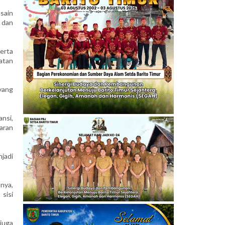
sain
 dan
erta
atan
 yang
nsi,
jaran
jadi
nnya,
sisi
juga