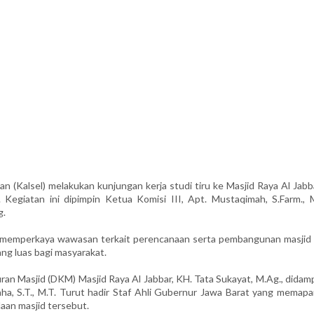
(Kalsel) melakukan kunjungan kerja studi tiru ke Masjid Raya Al Jabba
egiatan ini dipimpin Ketua Komisi III, Apt. Mustaqimah, S.Farm., M.
g.
n memperkaya wawasan terkait perencanaan serta pembangunan masjid 
ang luas bagi masyarakat.
 Masjid (DKM) Masjid Raya Al Jabbar, KH. Tata Sukayat, M.Ag., didamp
 Maha, S.T., M.T. Turut hadir Staf Ahli Gubernur Jawa Barat yang memap
aan masjid tersebut.