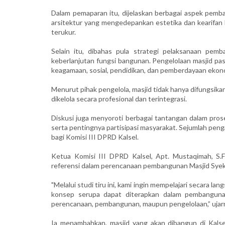
Dalam pemaparan itu, dijelaskan berbagai aspek pemba
arsitektur yang mengedepankan estetika dan kearifan
terukur.
Selain itu, dibahas pula strategi pelaksanaan pemba
keberlanjutan fungsi bangunan. Pengelolaan masjid p
keagamaan, sosial, pendidikan, dan pemberdayaan ekon
Menurut pihak pengelola, masjid tidak hanya difungsika
dikelola secara profesional dan terintegrasi.
Diskusi juga menyoroti berbagai tantangan dalam prose
serta pentingnya partisipasi masyarakat. Sejumlah peng
bagi Komisi III DPRD Kalsel.
Ketua Komisi III DPRD Kalsel, Apt. Mustaqimah, S.Fa
referensi dalam perencanaan pembangunan Masjid Syekh 
"Melalui studi tiru ini, kami ingin mempelajari secara 
konsep serupa dapat diterapkan dalam pembangunan 
perencanaan, pembangunan, maupun pengelolaan,” ujar
Ia menambahkan, masjid yang akan dibangun di Kalsel