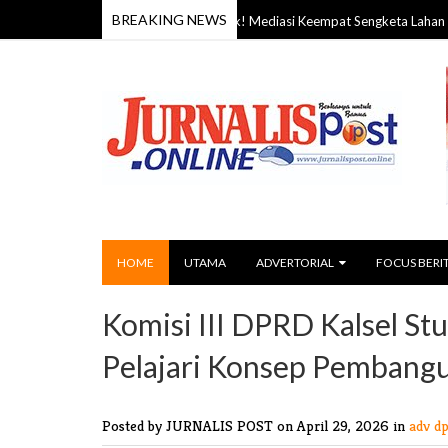
BREAKING NEWS
ublik
Deadlock! Mediasi Keempat Sengketa Lahan Yupelis-
07 Aug 2026
HOME
UTAMA
ADVERTORIAL
FOCUS BERI
Komisi III DPRD Kalsel Stu
Pelajari Konsep Pembang
Posted by JURNALIS POST
on April 29, 2026 in
adv dp