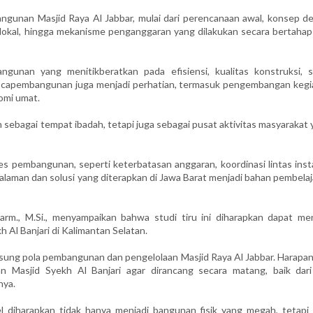
ngunan Masjid Raya Al Jabbar, mulai dari perencanaan awal, konsep de
 lokal, hingga mekanisme penganggaran yang dilakukan secara bertahap
ngunan yang menitikberatkan pada efisiensi, kualitas konstruksi, s
ascapembangunan juga menjadi perhatian, termasuk pengembangan kegi
omi umat.
n sebagai tempat ibadah, tetapi juga sebagai pusat aktivitas masyarakat
s pembangunan, seperti keterbatasan anggaran, koordinasi lintas insta
alaman dan solusi yang diterapkan di Jawa Barat menjadi bahan pembela
rm., M.Si., menyampaikan bahwa studi tiru ini diharapkan dapat men
Al Banjari di Kalimantan Selatan.
langsung pola pembangunan dan pengelolaan Masjid Raya Al Jabbar. Harapa
Masjid Syekh Al Banjari agar dirancang secara matang, baik dari 
nya.
 diharapkan tidak hanya menjadi bangunan fisik yang megah, tetapi 