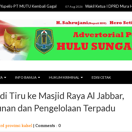
PT MUTU Kembali Gagal
Wakil Ketua I DPRD Mura Hadiri Apel 
07 Aug 2026
TA
INFO BANUA
HUKUM KRIMINAL
EDISI CETAK
di Tiru ke Masjid Raya Al Jabbar,
unan dan Pengelolaan Terpadu
rd provinsi kalsel
|
Comments : 0