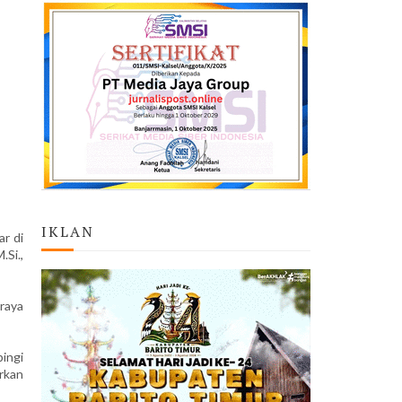
IKLAN
r di
Si.,
raya
ingi
arkan