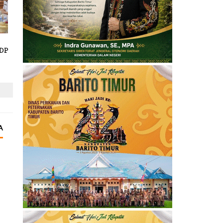
RDP
A