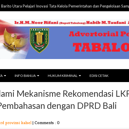
tara Pelajari Inovasi Tata Kelola Pemerintahan dan Pengelolaan Sampah
06
TA
INFO BANUA
HUKUM KRIMINAL
EDISI CETAK
Dalami Mekanisme Rekomendasi LK
Pembahasan dengan DPRD Bali
rd provinsi kalsel
|
Comments : 0