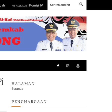
Komisi IV DPRD Kalsel Pelajari Program Kesejahteraan Rakyat DKI 
 Aug 2026
Pj
HALAMAN
Beranda
PENGHARGAAN