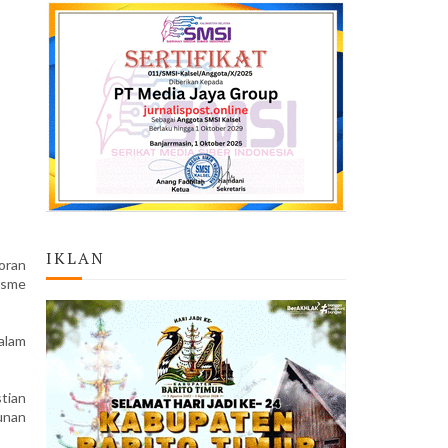
IKLAN
oran
isme
alam
stian
unan