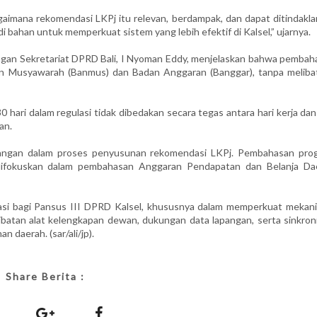
aimana rekomendasi LKPj itu relevan, berdampak, dan dapat ditindaklan
i bahan untuk memperkuat sistem yang lebih efektif di Kalsel,” ujarnya.
gan Sekretariat DPRD Bali, I Nyoman Eddy, menjelaskan bahwa pembah
an Musyawarah (Banmus) dan Badan Anggaran (Banggar), tanpa meliba
ari dalam regulasi tidak dibedakan secara tegas antara hari kerja dan
an.
lapangan dalam proses penyusunan rekomendasi LKPj. Pembahasan pro
h difokuskan dalam pembahasan Anggaran Pendapatan dan Belanja Da
asi bagi Pansus III DPRD Kalsel, khususnya dalam memperkuat mekan
batan alat kelengkapan dewan, dukungan data lapangan, serta sinkroni
 daerah. (sar/ali/jp).
Share Berita :