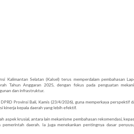
nsi Kalimantan Selatan (Kalsel) terus memperdalam pembahasan Lap
aerah Tahun Anggaran 2025, dengan fokus pada penguatan mekan
unan dan infrastruktur.
 DPRD Provinsi Bali, Kamis (23/4/2026), guna memperkaya perspektif d
kinerja kepala daerah yang lebih efektif.
lah aspek krusial, antara lain mekanisme pembahasan rekomendasi, kepa
erja pemerintah daerah. Ia juga menekankan pentingnya dasar penyus