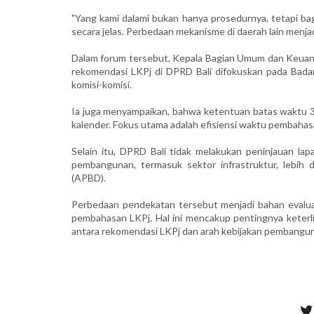
"Yang kami dalami bukan hanya prosedurnya, tetapi bag
secara jelas. Perbedaan mekanisme di daerah lain menjad
Dalam forum tersebut, Kepala Bagian Umum dan Keuan
rekomendasi LKPj di DPRD Bali difokuskan pada Bad
komisi-komisi.
Ia juga menyampaikan, bahwa ketentuan batas waktu 30 h
kalender. Fokus utama adalah efisiensi waktu pembahas
Selain itu, DPRD Bali tidak melakukan peninjauan 
pembangunan, termasuk sektor infrastruktur, lebi
(APBD).
Perbedaan pendekatan tersebut menjadi bahan evalu
pembahasan LKPj. Hal ini mencakup pentingnya keterli
antara rekomendasi LKPj dan arah kebijakan pembangunan