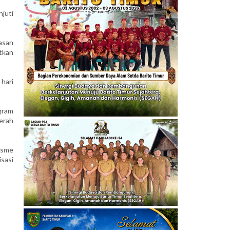
juti
asan
tkan
 hari
gram
erah
isme
sasi