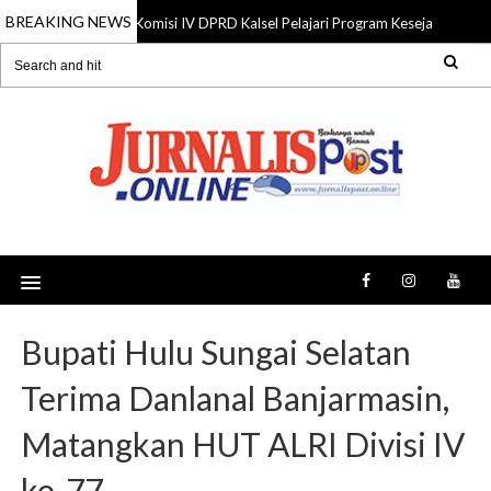
BREAKING NEWS
Komisi IV DPRD Kalsel Pelajari Program Kesejahteraan 
06 Aug 2026
Bupati Hulu Sungai Selatan
Terima Danlanal Banjarmasin,
Matangkan HUT ALRI Divisi IV
ke-77