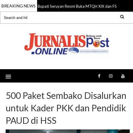
BREAKING NEWS
Bupati Seruyan Resmi Buka MTQH XIX dan FSQ 2026, D
06 Aug 2026
500 Paket Sembako Disalurkan
untuk Kader PKK dan Pendidik
PAUD di HSS