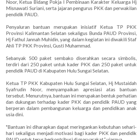
Noor, Ketua Bidang Pokja I Pembinaan Karakter Keluarga Hj
Misnawati Suriani, serta jajaran pengurus PKK dan perwakilan
pendidik PAUD.
Penyaluran bantuan merupakan inisiatif Ketua TP PKK
Provinsi Kalimantan Selatan sekaligus Bunda PAUD Provinsi,
Hj Fathul Jannah Muhidin, yang dalam kegiatan ini diwakili Staf
Ahli TP PKK Provinsi, Gusti Muhammad.
Sebanyak 500 paket sembako diserahkan secara simbolis,
terdiri dari 250 paket untuk kader PKK dan 250 paket untuk
pendidik PAUD di Kabupaten Hulu Sungai Selatan.
Ketua TP PKK Kabupaten Hulu Sungai Selatan, Hj Mustaidah
Syafrudin Noor, menyampaikan apresiasi atas bantuan
tersebut. Menurutnya, bantuan ini merupakan bentuk perhatian
dan dukungan terhadap kader PKK dan pendidik PAUD yang
berperan dalam pembangunan keluarga dan pendidikan anak
usia dini.
"Bantuan ini diharapkan dapat meringankan kebutuhan sehari-
hari sekaligus menjadi motivasi bagi kader PKK dan pendidik
PAUD untuk terus berkontribusi di masyarakat,” ujarnya.