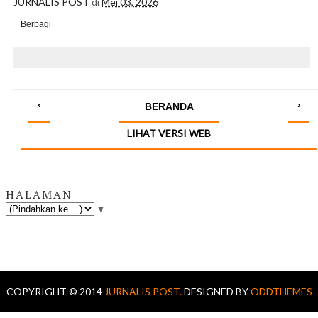
JURNALIS POST
di
Mei 03, 2026
Berbagi
‹
›
BERANDA
LIHAT VERSI WEB
HALAMAN
▼
COPYRIGHT © 2014
JURNALIS POST.
DESIGNED BY
ODDTHEMES