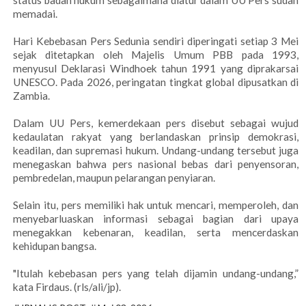
status badan hukum sebagaimana diatur dalam UU Pers sudah
memadai.
Hari Kebebasan Pers Sedunia sendiri diperingati setiap 3 Mei
sejak ditetapkan oleh Majelis Umum PBB pada 1993,
menyusul Deklarasi Windhoek tahun 1991 yang diprakarsai
UNESCO. Pada 2026, peringatan tingkat global dipusatkan di
Zambia.
Dalam UU Pers, kemerdekaan pers disebut sebagai wujud
kedaulatan rakyat yang berlandaskan prinsip demokrasi,
keadilan, dan supremasi hukum. Undang-undang tersebut juga
menegaskan bahwa pers nasional bebas dari penyensoran,
pembredelan, maupun pelarangan penyiaran.
Selain itu, pers memiliki hak untuk mencari, memperoleh, dan
menyebarluaskan informasi sebagai bagian dari upaya
menegakkan kebenaran, keadilan, serta mencerdaskan
kehidupan bangsa.
"Itulah kebebasan pers yang telah dijamin undang-undang,”
kata Firdaus. (rls/ali/jp).