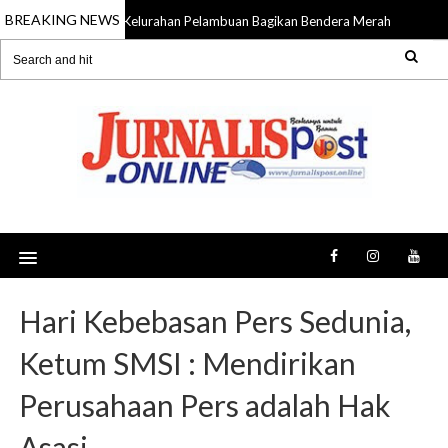
BREAKING NEWS
Kelurahan Pelambuan Bagikan Bendera Merah Putih, Aj
10 Aug 2026
Hari Kebebasan Pers Sedunia,
Ketum SMSI : Mendirikan
Perusahaan Pers adalah Hak
Asasi