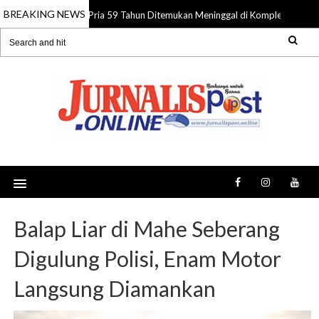
BREAKING NEWS
Pria 59 Tahun Ditemukan Meninggal di Komplek Pasar Su
08 Aug 2026
Balap Liar di Mahe Seberang
Digulung Polisi, Enam Motor
Langsung Diamankan