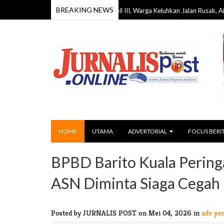
BREAKING NEWS
Reses DPRD Barito Timur Dapil III, Warga Keluhkan Jalan Rusak, Air Bersih, h
6
HOME
UTAMA
ADVERTORIAL
FOCUS BERI
BPBD Barito Kuala Peringa
ASN Diminta Siaga Cegah 
Posted by JURNALIS POST
on Mei 04, 2026 in
adv pe