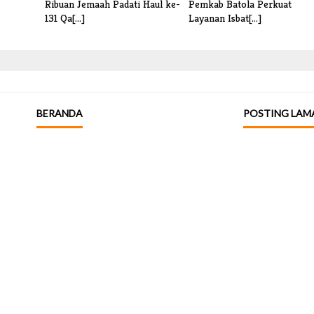
Ribuan Jemaah Padati Haul ke-
Pemkab Batola Perkuat
131 Qa[...]
Layanan Isbat[...]
BERANDA
POSTING LAM