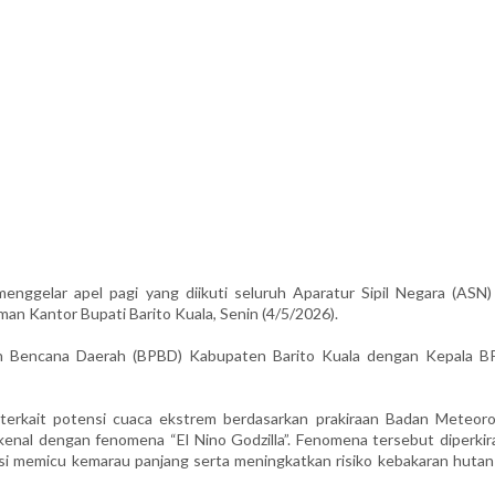
gelar apel pagi yang diikuti seluruh Aparatur Sipil Negara (ASN) 
an Kantor Bupati Barito Kuala, Senin (4/5/2026).
gan Bencana Daerah (BPBD) Kabupaten Barito Kuala dengan Kepala B
erkait potensi cuaca ekstrem berdasarkan prakiraan Badan Meteorol
kenal dengan fenomena “El Nino Godzilla”. Fenomena tersebut diperkir
si memicu kemarau panjang serta meningkatkan risiko kebakaran hutan