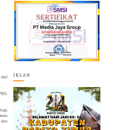
IKLAN
dari
PBD,
ogi,
akan
 dan