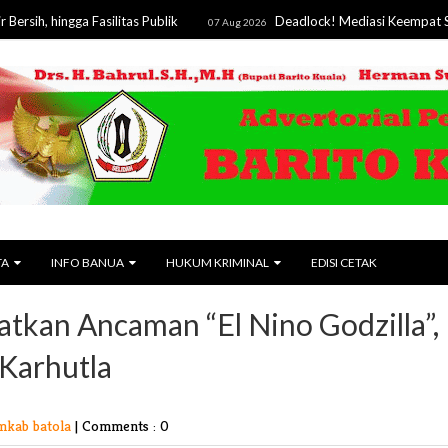
ingga Fasilitas Publik
Deadlock! Mediasi Keempat Sengketa
07 Aug 2026
TA
INFO BANUA
HUKUM KRIMINAL
EDISI CETAK
tkan Ancaman “El Nino Godzilla”,
Karhutla
mkab batola
|
Comments : 0