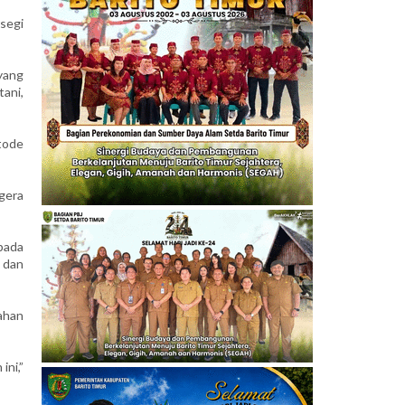
rsegi
yang
ani,
tode
egera
pada
 dan
ahan
ini,”