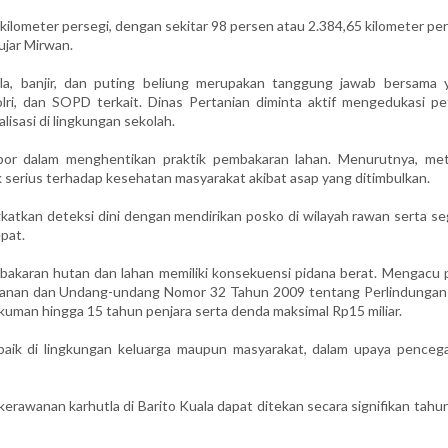
 kilometer persegi, dengan sekitar 98 persen atau 2.384,65 kilometer pe
ujar Mirwan.
la, banjir, dan puting beliung merupakan tanggung jawab bersama 
lri, dan SOPD terkait. Dinas Pertanian diminta aktif mengedukasi pet
isasi di lingkungan sekolah.
or dalam menghentikan praktik pembakaran lahan. Menurutnya, me
serius terhadap kesehatan masyarakat akibat asap yang ditimbulkan.
ngkatkan deteksi dini dengan mendirikan posko di wilayah rawan serta s
pat.
karan hutan dan lahan memiliki konsekuensi pidana berat. Mengacu 
nan dan Undang-undang Nomor 32 Tahun 2009 tentang Perlindungan
kuman hingga 15 tahun penjara serta denda maksimal Rp15 miliar.
baik di lingkungan keluarga maupun masyarakat, dalam upaya penceg
erawanan karhutla di Barito Kuala dapat ditekan secara signifikan tahun 