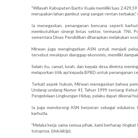
"Wilayah Kabupaten Barito Kuala memiliki luas 2.429,59
merupakan lahan gambut yang sangat rentan terbakar,” 
Ia menegaskan, penanganan bencana seperti karhut
membutuhkan sinergi lintas sektor, termasuk TNI, Po
sementara Dinas Pendidikan diharapkan melakukan sosial
Mirwan juga mengingatkan ASN untuk menjadi pelop
tersebut meskipun dianggap ekonomis, memiliki dampak 
Selain itu, camat, lurah, dan kepala desa diminta meni
melaporkan titik api kepada BPBD untuk penanganan ce
Terkait aspek hukum, Mirwan menegaskan bahwa pemba
Undang-undang Nomor 41 Tahun 1999 tentang Kehuta
Pengelolaan Lingkungan Hidup, pelaku dapat dikenai hu
Ia juga mendorong ASN berperan sebagai edukator, 
karhutla.
"Melalui kerja sama semua pihak, kami berharap tingkat k
tutupnya. (dsk/ali/jp).