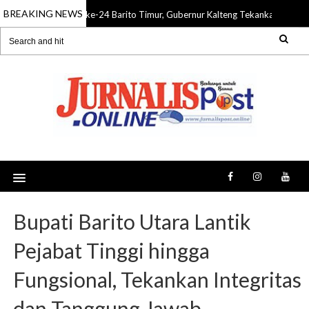
BREAKING NEWS
HUT ke-24 Barito Timur, Gubernur Kalteng Tekankan Sinerg
08 Aug 2026
Bupati Barito Utara Lantik
Pejabat Tinggi hingga
Fungsional, Tekankan Integritas
dan Tanggung Jawab