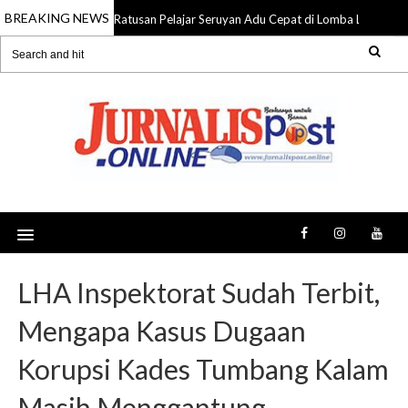
BREAKING NEWS
Ratusan Pelajar Seruyan Adu Cepat di Lomba Lari 5K 
09 Aug 2026
LHA Inspektorat Sudah Terbit,
Mengapa Kasus Dugaan
Korupsi Kades Tumbang Kalam
Masih Menggantung