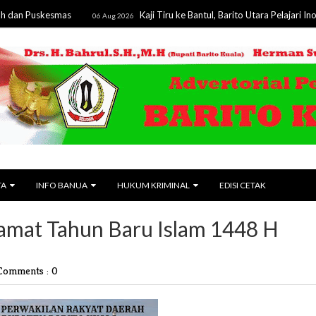
skesmas
Kaji Tiru ke Bantul, Barito Utara Pelajari Inovasi Ta
06 Aug 2026
TA
INFO BANUA
HUKUM KRIMINAL
EDISI CETAK
amat Tahun Baru Islam 1448 H
Comments : 0