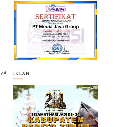
gati
IKLAN