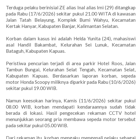
Terduga pelaku berinisial ZE alias Inal alias Imi (29) ditangkap
pada Rabu (17/6/2026) sekitar pukul 21.00 WITA di kawasan
Jalan Tatah Belayung, Komplek Bumi Wahyu, Kecamatan
Kertak Hanyar, Kabupaten Banjar, Kalimantan Selatan.
Korban dalam kasus ini adalah Helda Yunita (24), mahasiswi
asal Handil Bakambat, Kelurahan Sei Lunuk, Kecamatan
Bataguh, Kabupaten Kapuas.
Peristiwa pencurian terjadi di area parkir Hotel Roos, Jalan
Tambun Bungai, Kelurahan Selat Tengah, Kecamatan Selat,
Kabupaten Kapuas. Berdasarkan laporan korban, sepeda
motor Honda Scoopy miliknya diparkir pada Rabu (10/6/2026)
sekitar pukul 19.00 WIB.
Namun keesokan harinya, Kamis (11/6/2026) sekitar pukul
08.00 WIB, korban mendapati kendaraannya sudah tidak
berada di lokasi. Hasil pengecekan rekaman CCTV hotel
menunjukkan seorang pria membawa sepeda motor tersebut
pada sekitar pukul 05.00 WIB.
Dari rekaman itu, korban mengaku mengenali pelaku sebagai