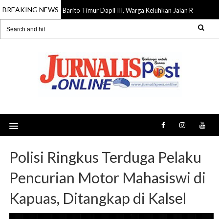
BREAKING NEWS
Reses DPRD Barito Timur Dapil III, Warga Keluhkan Jalan Rusak, Air Be
Aug 2026
Polisi Ringkus Terduga Pelaku
Pencurian Motor Mahasiswi di
Kapuas, Ditangkap di Kalsel