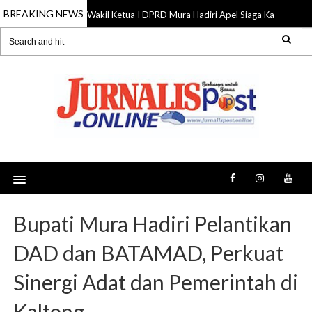
BREAKING NEWS
Wakil Ketua I DPRD Mura Hadiri Apel Siaga Karhutla, Do
07 Aug 2026
Bupati Mura Hadiri Pelantikan
DAD dan BATAMAD, Perkuat
Sinergi Adat dan Pemerintah di
Kalteng