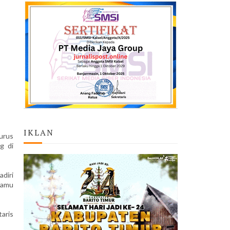
IKLAN
urus
g di
diri
tamu
aris