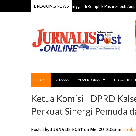
BREAKING NEWS
Pria 59 Tahun Ditemukan Meninggal di Komplek Pasar Subuh Ampah, Polisi
6
HOME
UTAMA
ADVERTORIAL
FOCUS BERI
Ketua Komisi I DPRD Kalsel
Perkuat Sinergi Pemuda 
Posted by JURNALIS POST
on Mei 20, 2026 in
adv dpr