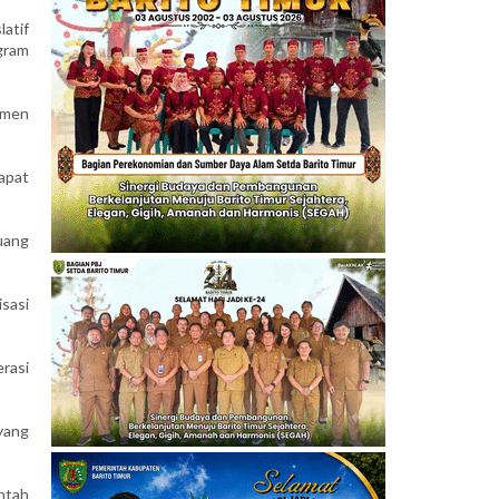
atif
gram
emen
apat
uang
sasi
rasi
yang
ntah