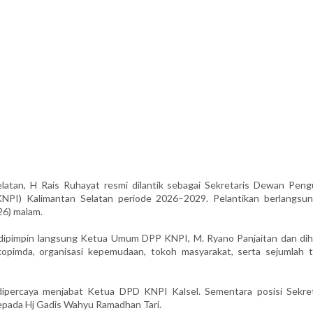
tan, H Rais Ruhayat resmi dilantik sebagai Sekretaris Dewan Peng
NPI) Kalimantan Selatan periode 2026–2029. Pelantikan berlangsun
26) malam.
 dipimpin langsung Ketua Umum DPP KNPI, M. Ryano Panjaitan dan diha
kopimda, organisasi kepemudaan, tokoh masyarakat, serta sejumlah 
ipercaya menjabat Ketua DPD KNPI Kalsel. Sementara posisi Sekret
epada Hj Gadis Wahyu Ramadhan Tari.