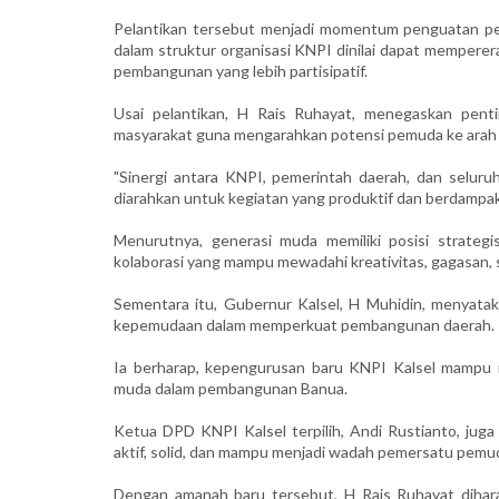
Pelantikan tersebut menjadi momentum penguatan per
dalam struktur organisasi KNPI dinilai dapat memper
pembangunan yang lebih partisipatif.
Usai pelantikan, H Rais Ruhayat, menegaskan pent
masyarakat guna mengarahkan potensi pemuda ke arah y
"Sinergi antara KNPI, pemerintah daerah, dan seluru
diarahkan untuk kegiatan yang produktif dan berdampak 
Menurutnya, generasi muda memiliki posisi strate
kolaborasi yang mampu mewadahi kreativitas, gagasan, s
Sementara itu, Gubernur Kalsel, H Muhidin, menyatak
kepemudaan dalam memperkuat pembangunan daerah.
Ia berharap, kepengurusan baru KNPI Kalsel mampu m
muda dalam pembangunan Banua.
Ketua DPD KNPI Kalsel terpilih, Andi Rustianto, j
aktif, solid, dan mampu menjadi wadah pemersatu pemud
Dengan amanah baru tersebut, H Rais Ruhayat dihar