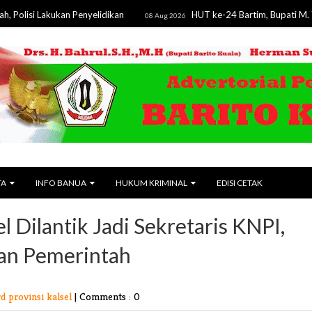
 Lakukan Penyelidikan
HUT ke-24 Bartim, Bupati M. Yamin T
08 Aug 2026
TA
INFO BANUA
HUKUM KRIMINAL
EDISI CETAK
 Dilantik Jadi Sekretaris KNPI,
dan Pemerintah
d provinsi kalsel
|
Comments : 0