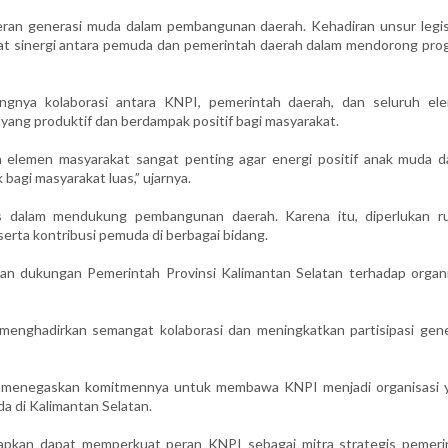
an generasi muda dalam pembangunan daerah. Kehadiran unsur legisl
erat sinergi antara pemuda dan pemerintah daerah dalam mendorong pro
ingnya kolaborasi antara KNPI, pemerintah daerah, dan seluruh el
ang produktif dan berdampak positif bagi masyarakat.
h elemen masyarakat sangat penting agar energi positif anak muda d
bagi masyarakat luas,” ujarnya.
gis dalam mendukung pembangunan daerah. Karena itu, diperlukan r
erta kontribusi pemuda di berbagai bidang.
an dukungan Pemerintah Provinsi Kalimantan Selatan terhadap organi
enghadirkan semangat kolaborasi dan meningkatkan partisipasi gene
uga menegaskan komitmennya untuk membawa KNPI menjadi organisasi 
a di Kalimantan Selatan.
apkan dapat memperkuat peran KNPI sebagai mitra strategis pemeri