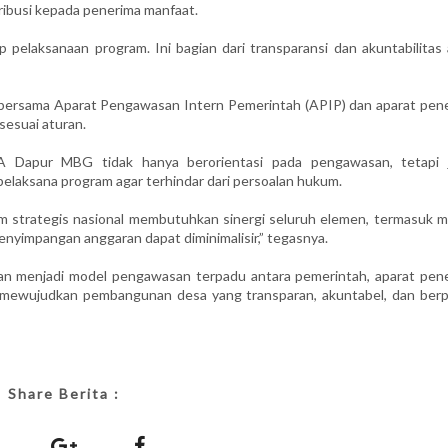
ribusi kepada penerima manfaat.
 pelaksanaan program. Ini bagian dari transparansi dan akuntabilitas 
bersama Aparat Pengawasan Intern Pemerintah (APIP) dan aparat pen
esuai aturan.
apur MBG tidak hanya berorientasi pada pengawasan, tetapi 
elaksana program agar terhindar dari persoalan hukum.
m strategis nasional membutuhkan sinergi seluruh elemen, termasuk m
enyimpangan anggaran dapat diminimalisir,” tegasnya.
menjadi model pengawasan terpadu antara pemerintah, aparat pen
m mewujudkan pembangunan desa yang transparan, akuntabel, dan berp
Share Berita :