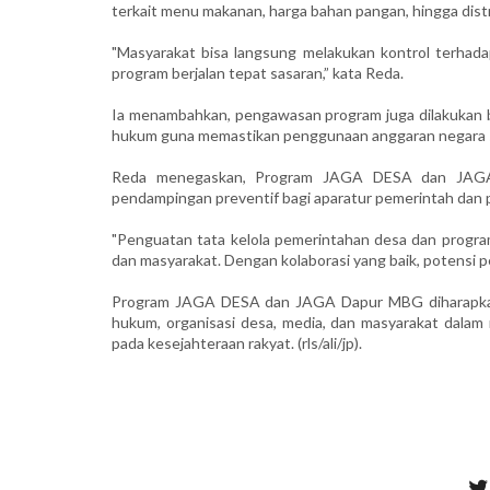
terkait menu makanan, harga bahan pangan, hingga dist
"Masyarakat bisa langsung melakukan kontrol terhadap
program berjalan tepat sasaran,” kata Reda.
Ia menambahkan, pengawasan program juga dilakukan 
hukum guna memastikan penggunaan anggaran negara s
Reda menegaskan, Program JAGA DESA dan JAGA D
pendampingan preventif bagi aparatur pemerintah dan p
"Penguatan tata kelola pemerintahan desa dan progra
dan masyarakat. Dengan kolaborasi yang baik, potensi p
Program JAGA DESA dan JAGA Dapur MBG diharapkan 
hukum, organisasi desa, media, dan masyarakat dala
pada kesejahteraan rakyat. (rls/ali/jp).