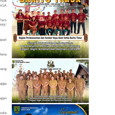
ntuk
JAGA
Pers
99,”
apat
Dana
yang
ngga
ngan
buka