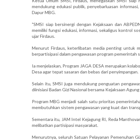
Ketua Umum SMSI, Firdaus, menegaskan SMSI siap me
mendukung edukasi publik, penyebarluasan informa
Dapur MBG.
"SMSI siap bersinergi dengan Kejaksaan dan ABP
memiliki fungsi edukasi, informasi, sekaligus kontro
ujar Firdaus.
Menurut Firdaus, keterlibatan media penting untuk 
berpartisipasi dalam pengawasan program pemerintah s
Ia menjelaskan, Program JAGA DESA merupakan kolabo
Desa agar tepat sasaran dan bebas dari penyimpangan.
Selain itu, SMSI juga mendukung penguatan pengawa
diinisiasi Badan Gizi Nasional bersama Kejaksaan Agung 
Program MBG menjadi salah satu prioritas pemerinta
membutuhkan sistem pengawasan yang kuat dan trans
Sementara itu, JAM Intel Kejagung RI, Reda Manthov
melibatkan partisipasi masyarakat.
Menurutnya, seluruh Satuan Pelayanan Pemenuhan Gizi 