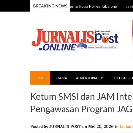
BREAKING NEWS
Sabu 13,48 Gram Dibekuk Satresnarkoba Polres Tabalong
Kap
06 Aug 2026
HOME
UTAMA
ADVERTORIAL
FOCUS BERI
Ketum SMSI dan JAM Intel
Pengawasan Program JA
Posted by JURNALIS POST
on Mei 20, 2026 in
Lintas