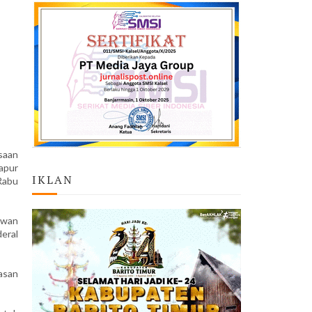
saan
apur
IKLAN
Rabu
ewan
eral
asan