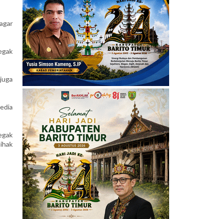
agar
egak
juga
edia
egak
ihak