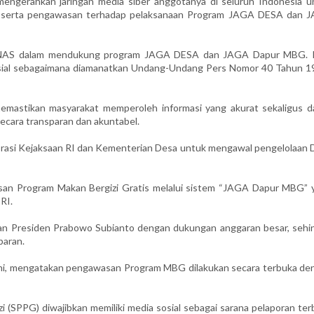
ngerahkan jaringan media siber anggotanya di seluruh Indonesia u
si, serta pengawasan terhadap pelaksanaan Program JAGA DESA dan 
EDNAS dalam mendukung program JAGA DESA dan JAGA Dapur MBG. 
l sosial sebagaimana diamanatkan Undang-Undang Pers Nomor 40 Tahun 19
memastikan masyarakat memperoleh informasi yang akurat sekaligus d
ecara transparan dan akuntabel.
rasi Kejaksaan RI dan Kementerian Desa untuk mengawal pengelolaan 
san Program Makan Bergizi Gratis melalui sistem “JAGA Dapur MBG” 
RI.
han Presiden Prabowo Subianto dengan dukungan anggaran besar, sehi
paran.
ani, mengatakan pengawasan Program MBG dilakukan secara terbuka de
(SPPG) diwajibkan memiliki media sosial sebagai sarana pelaporan ter