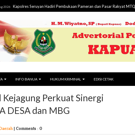
olres Seruyan Hadiri Pembukaan Pameran dan Pasar Rakyat MTQ XIX dan 
TA
INFO BANUA
HUKUM KRIMINAL
EDISI CETAK
 Kejagung Perkuat Sinergi
GA DESA dan MBG
 Daerah
|
Comments : 0