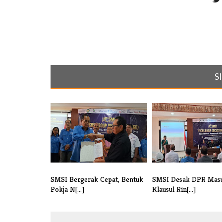
S
SMSI Bergerak Cepat, Bentuk
SMSI Desak DPR Mas
Pokja N[...]
Klausul Rin[...]