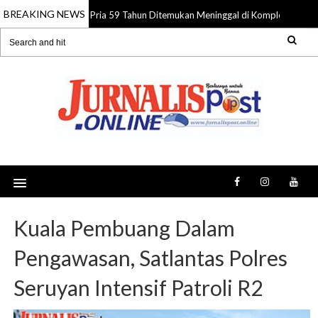
BREAKING NEWS
Pria 59 Tahun Ditemukan Meninggal di Komplek Pasar S
08 Aug 2026
Kuala Pembuang Dalam
Pengawasan, Satlantas Polres
Seruyan Intensif Patroli R2