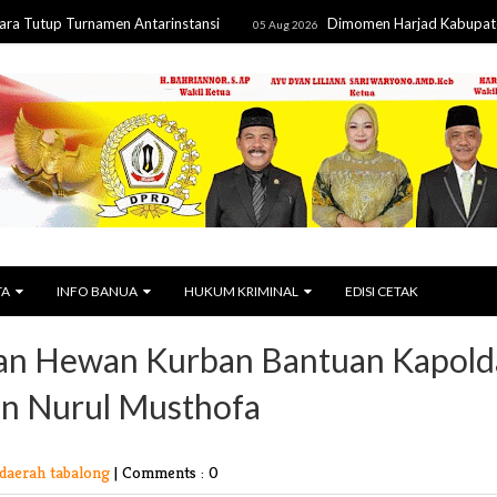
 Turnamen Antarinstansi
Dimomen Harjad Kabupaten ke-24, 
05 Aug 2026
TA
INFO BANUA
HUKUM KRIMINAL
EDISI CETAK
kan Hewan Kurban Bantuan Kapold
en Nurul Musthofa
daerah tabalong
|
Comments : 0