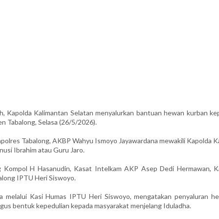
h, Kapolda Kalimantan Selatan menyalurkan bantuan hewan kurban ke
n Tabalong, Selasa (26/5/2026).
Kapolres Tabalong, AKBP Wahyu Ismoyo Jayawardana mewakili Kapolda Ka
si Ibrahim atau Guru Jaro.
ong Kompol H Hasanudin, Kasat Intelkam AKP Asep Dedi Hermawan, K
along IPTU Heri Siswoyo.
 melalui Kasi Humas IPTU Heri Siswoyo, mengatakan penyaluran h
kaligus bentuk kepedulian kepada masyarakat menjelang Iduladha.