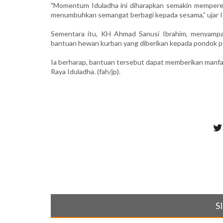
"Momentum Iduladha ini diharapkan semakin mempererat
menumbuhkan semangat berbagi kepada sesama,” ujar I
Sementara itu, KH Ahmad Sanusi Ibrahim, menyampai
bantuan hewan kurban yang diberikan kepada pondok p
Ia berharap, bantuan tersebut dapat memberikan manfaa
Raya Iduladha. (fah/jp).
S