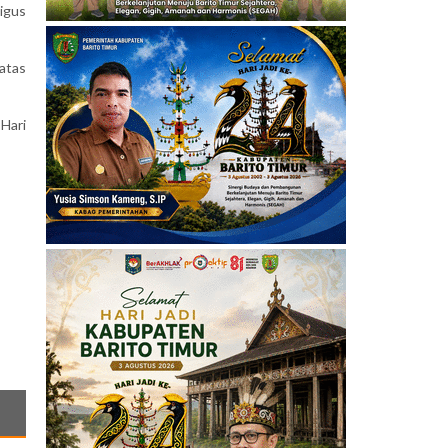
igus
atas
Hari