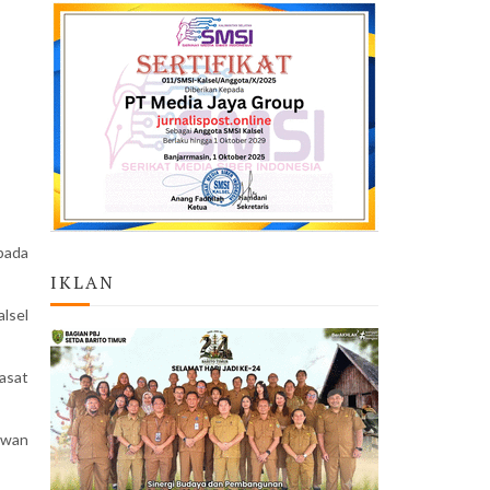
pada
IKLAN
lsel
asat
ewan