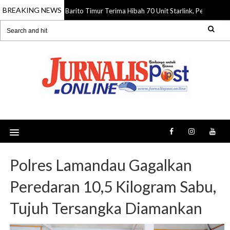
BREAKING NEWS
Barito Timur Terima Hibah 70 Unit Starlink, Perkuat In
06 Aug 2026
Polres Lamandau Gagalkan
Peredaran 10,5 Kilogram Sabu,
Tujuh Tersangka Diamankan