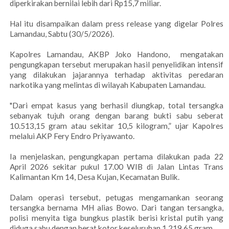
diperkirakan bernilai lebih dari Rp15,7 miliar.
Hal itu disampaikan dalam press release yang digelar Polres
Lamandau, Sabtu (30/5/2026).
Kapolres Lamandau, AKBP Joko Handono, mengatakan
pengungkapan tersebut merupakan hasil penyelidikan intensif
yang dilakukan jajarannya terhadap aktivitas peredaran
narkotika yang melintas di wilayah Kabupaten Lamandau.
"Dari empat kasus yang berhasil diungkap, total tersangka
sebanyak tujuh orang dengan barang bukti sabu seberat
10.513,15 gram atau sekitar 10,5 kilogram,” ujar Kapolres
melalui AKP Fery Endro Priyawanto.
Ia menjelaskan, pengungkapan pertama dilakukan pada 22
April 2026 sekitar pukul 17.00 WIB di Jalan Lintas Trans
Kalimantan Km 14, Desa Kujan, Kecamatan Bulik.
Dalam operasi tersebut, petugas mengamankan seorang
tersangka bernama MH alias Bowo. Dari tangan tersangka,
polisi menyita tiga bungkus plastik berisi kristal putih yang
diduga sabu dengan berat kotor keseluruhan 1.219,65 gram.