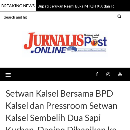
BREAKING NEWS
Bupati Seruyan Resmi Buka MTQH XIX dan FSQ 2026, D
06 Aug 2026
Setwan Kalsel Bersama BPD
Kalsel dan Pressroom Setwan
Kalsel Sembelih Dua Sapi
Kurban, Daging Dibagikan ke