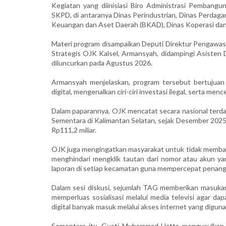
Kegiatan yang diinisiasi Biro Administrasi Pembangu
SKPD, di antaranya Dinas Perindustrian, Dinas Perdag
Keuangan dan Aset Daerah (BKAD), Dinas Koperasi dan
Materi program disampaikan Deputi Direktur Pengawa
Strategis OJK Kalsel, Armansyah, didampingi Asisten
diluncurkan pada Agustus 2026.
Armansyah menjelaskan, program tersebut bertujua
digital, mengenalkan ciri-ciri investasi ilegal, serta men
Dalam paparannya, OJK mencatat secara nasional terdap
Sementara di Kalimantan Selatan, sejak Desember 2025 h
Rp111,2 miliar.
OJK juga mengingatkan masyarakat untuk tidak membagik
menghindari mengklik tautan dari nomor atau akun yan
laporan di setiap kecamatan guna mempercepat penan
Dalam sesi diskusi, sejumlah TAG memberikan masuk
memperluas sosialisasi melalui media televisi agar d
digital banyak masuk melalui akses internet yang diguna
Sementara itu, Gusti Muhammad Hatta mengusulkan e