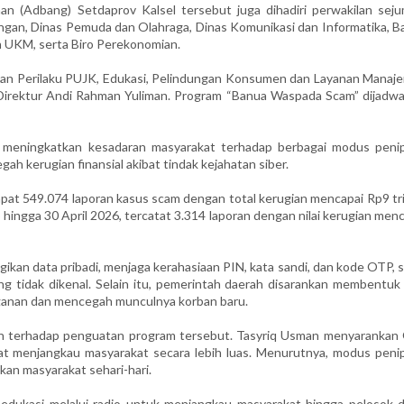
nan (Adbang) Setdaprov Kalsel tersebut juga dihadiri perwakilan seju
angan, Dinas Pemuda dan Olahraga, Dinas Komunikasi dan Informatika, B
 UKM, serta Biro Perekonomian.
san Perilaku PUJK, Edukasi, Pelindungan Konsumen dan Layanan Manaj
 Direktur Andi Rahman Yuliman. Program “Banua Waspada Scam” dijadwa
n meningkatkan kesadaran masyarakat terhadap berbagai modus peni
cegah kerugian finansial akibat tindak kejahatan siber.
at 549.074 laporan kasus scam dengan total kerugian mencapai Rp9 tril
ingga 30 April 2026, tercatat 3.314 laporan dengan nilai kerugian men
an data pribadi, menjaga kerahasiaan PIN, kata sandi, dan kode OTP, s
g tidak dikenal. Selain itu, pemerintah daerah disarankan membentuk 
ganan dan mencegah munculnya korban baru.
an terhadap penguatan program tersebut. Tasyriq Usman menyarankan
apat menjangkau masyarakat secara lebih luas. Menurutnya, modus peni
kan masyarakat sehari-hari.
dukasi melalui radio untuk menjangkau masyarakat hingga pelosok d