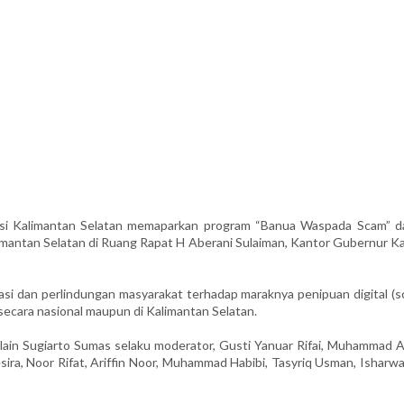
i Kalimantan Selatan memaparkan program “Banua Waspada Scam” d
mantan Selatan di Ruang Rapat H Aberani Sulaiman, Kantor Gubernur Kal
i dan perlindungan masyarakat terhadap maraknya penipuan digital (s
secara nasional maupun di Kalimantan Selatan.
 lain Sugiarto Sumas selaku moderator, Gusti Yanuar Rifai, Muhammad A
sira, Noor Rifat, Ariffin Noor, Muhammad Habibi, Tasyriq Usman, Isharw