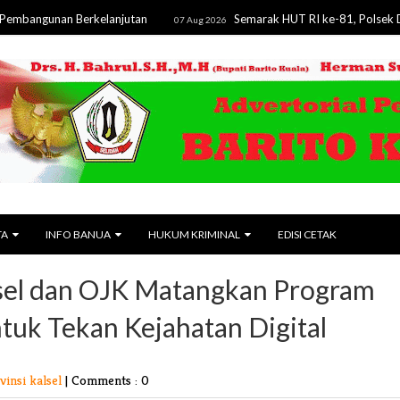
nan Berkelanjutan
Semarak HUT RI ke-81, Polsek Dusun Ten
07 Aug 2026
TA
INFO BANUA
HUKUM KRIMINAL
EDISI CETAK
lsel dan OJK Matangkan Program
uk Tekan Kejahatan Digital
vinsi kalsel
|
Comments : 0