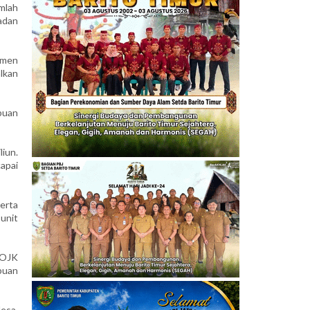
mlah
adan
emen
lkan
puan
iun.
capai
erta
unit
 OJK
puan
esa,