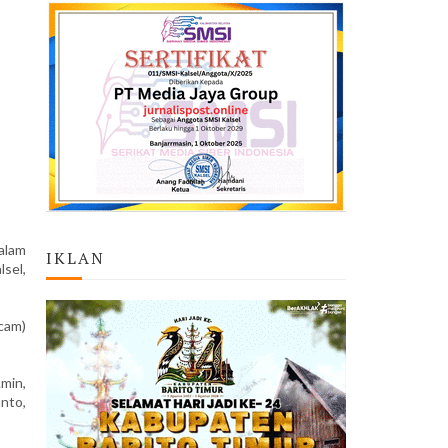
alam
IKLAN
sel,
cam)
min,
anto,