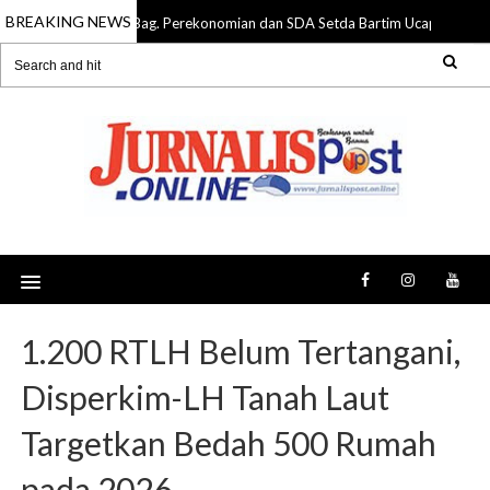
BREAKING NEWS
Bag. Perekonomian dan SDA Setda Bartim Ucapkan Selam
06 Aug 2026
1.200 RTLH Belum Tertangani,
Disperkim-LH Tanah Laut
Targetkan Bedah 500 Rumah
pada 2026