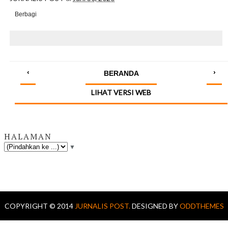
Berbagi
‹
›
BERANDA
LIHAT VERSI WEB
HALAMAN
▼
COPYRIGHT © 2014
JURNALIS POST.
DESIGNED BY
ODDTHEMES