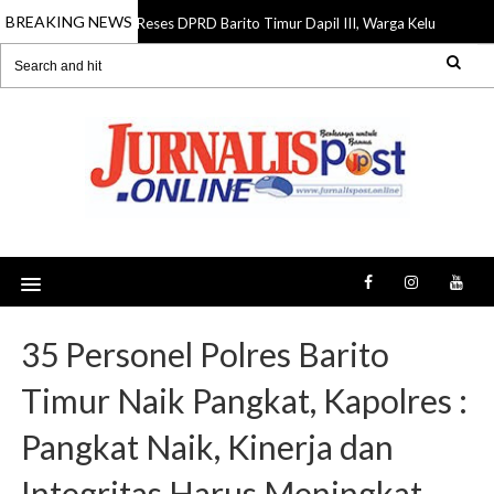
BREAKING NEWS
Reses DPRD Barito Timur Dapil III, Warga Keluhkan Jalan R
07 Aug 2026
35 Personel Polres Barito
Timur Naik Pangkat, Kapolres :
Pangkat Naik, Kinerja dan
Integritas Harus Meningkat