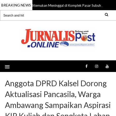
BREAKING NEWS
Pria 59 Tahun Ditemukan Meninggal di Komplek Pasar Subuh Ampah, Pol
 2026
Anggota DPRD Kalsel Dorong
Aktualisasi Pancasila, Warga
Ambawang Sampaikan Aspirasi
KIP Kuliah dan Sengketa Lahan