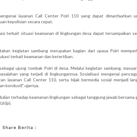
 mengenai layanan Call Center Polri 110 yang dapat dimanfaatkan u
n kepolisian secara cepat.
asi terkait situasi keamanan di lingkungan desa dapat tersampaikan se
takan kegiatan sambang merupakan bagian dari upaya Polri memper
kasi terkait keamanan dan ketertiban.
bagai ujung tombak Polri di desa. Melalui kegiatan sambang, masyar
salahan yang terjadi di lingkungannya. Sosialisasi mengenai penceg
n layanan Call Center 110, serta bijak bermedia sosial menjadi lan
n kondusif," ujarnya.
dulian terhadap keamanan lingkungan sebagai tanggung jawab bersama 
zi/jp).
Share Berita :