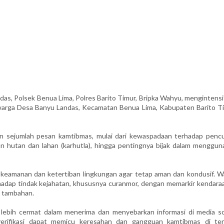
 Polsek Benua Lima, Polres Barito Timur, Bripka Wahyu, mengintensi
warga Desa Banyu Landas, Kecamatan Benua Lima, Kabupaten Barito Ti
n sejumlah pesan kamtibmas, mulai dari kewaspadaan terhadap pencu
 hutan dan lahan (karhutla), hingga pentingnya bijak dalam menggun
 keamanan dan ketertiban lingkungan agar tetap aman dan kondusif. W
adap tindak kejahatan, khususnya curanmor, dengan memarkir kendaraa
 tambahan.
lebih cermat dalam menerima dan menyebarkan informasi di media sos
verifikasi dapat memicu keresahan dan gangguan kamtibmas di te