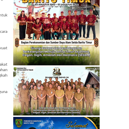
ntuk
cara
kuat
akat
ahan
gkah
guna