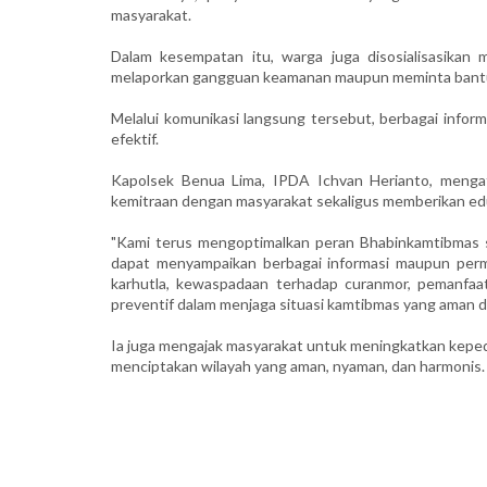
masyarakat.
Dalam kesempatan itu, warga juga disosialisasikan
melaporkan gangguan keamanan maupun meminta bantua
Melalui komunikasi langsung tersebut, berbagai inform
efektif.
Kapolsek Benua Lima, IPDA Ichvan Herianto, menga
kemitraan dengan masyarakat sekaligus memberikan edu
"Kami terus mengoptimalkan peran Bhabinkamtibmas se
dapat menyampaikan berbagai informasi maupun perma
karhutla, kewaspadaan terhadap curanmor, pemanfaata
preventif dalam menjaga situasi kamtibmas yang aman da
Ia juga mengajak masyarakat untuk meningkatkan kepe
menciptakan wilayah yang aman, nyaman, dan harmonis. (