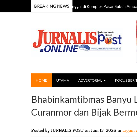
BREAKING NEWS
Pria 59 Tahun Ditemukan Meninggal di Komplek Pasar Subuh Ampah, Polisi L
HOME
UTAMA
ADVERTORIAL
FOCUS BERI
Bhabinkamtibmas Banyu 
Curanmor dan Bijak Berme
Posted by JURNALIS POST
on Juni 13, 2026 in
ragam 