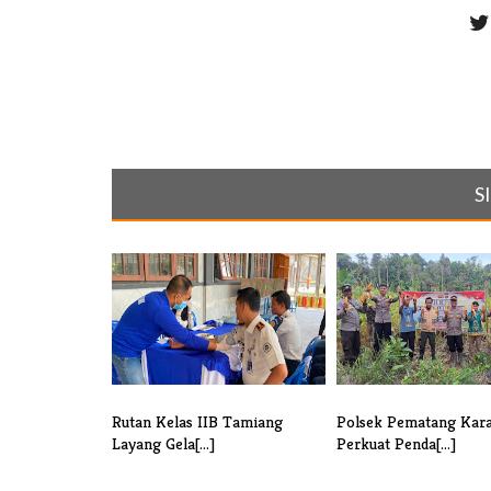
S
Rutan Kelas IIB Tamiang
Polsek Pematang Kar
Layang Gela[...]
Perkuat Penda[...]