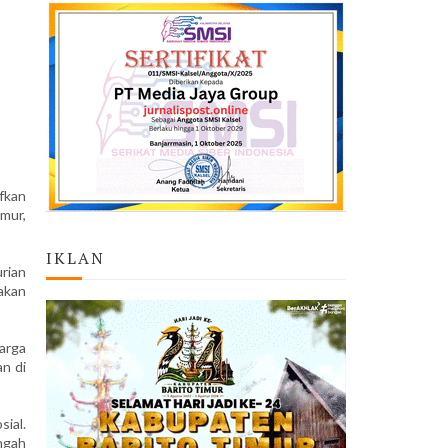
fkan
mur,
IKLAN
rian
akan
arga
n di
ial.
ngah