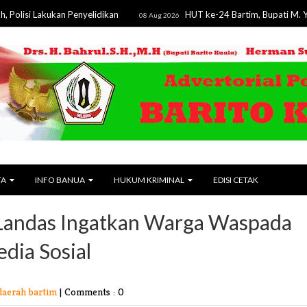
akukan Penyelidikan
HUT ke-24 Bartim, Bupati M. Yamin Teg
08 Aug 2026
TA
INFO BANUA
HUKUM KRIMINAL
EDISI CETAK
Landas Ingatkan Warga Waspada
dia Sosial
daerah bartim
|
Comments : 0