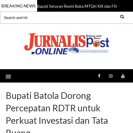
BREAKING NEWS
Bupati Seruyan Resmi Buka MTQH XIX dan FSQ 2026, Do
06 Aug 2026
Bupati Batola Dorong
Percepatan RDTR untuk
Perkuat Investasi dan Tata
Ruang