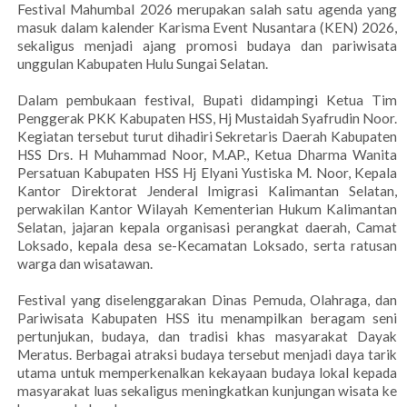
Festival Mahumbal 2026 merupakan salah satu agenda yang
masuk dalam kalender Karisma Event Nusantara (KEN) 2026,
sekaligus menjadi ajang promosi budaya dan pariwisata
unggulan Kabupaten Hulu Sungai Selatan.
Dalam pembukaan festival, Bupati didampingi Ketua Tim
Penggerak PKK Kabupaten HSS, Hj Mustaidah Syafrudin Noor.
Kegiatan tersebut turut dihadiri Sekretaris Daerah Kabupaten
HSS Drs. H Muhammad Noor, M.AP., Ketua Dharma Wanita
Persatuan Kabupaten HSS Hj Elyani Yustiska M. Noor, Kepala
Kantor Direktorat Jenderal Imigrasi Kalimantan Selatan,
perwakilan Kantor Wilayah Kementerian Hukum Kalimantan
Selatan, jajaran kepala organisasi perangkat daerah, Camat
Loksado, kepala desa se-Kecamatan Loksado, serta ratusan
warga dan wisatawan.
Festival yang diselenggarakan Dinas Pemuda, Olahraga, dan
Pariwisata Kabupaten HSS itu menampilkan beragam seni
pertunjukan, budaya, dan tradisi khas masyarakat Dayak
Meratus. Berbagai atraksi budaya tersebut menjadi daya tarik
utama untuk memperkenalkan kekayaan budaya lokal kepada
masyarakat luas sekaligus meningkatkan kunjungan wisata ke