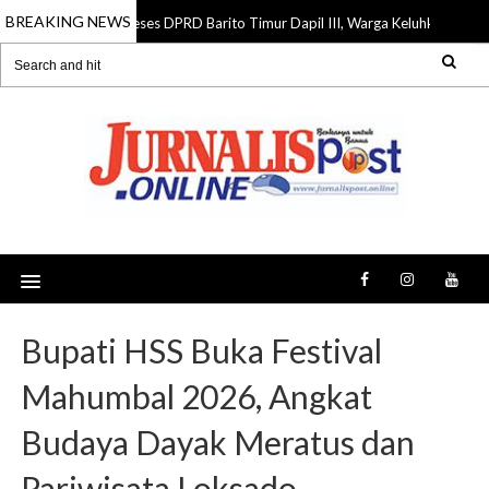
BREAKING NEWS
Reses DPRD Barito Timur Dapil III, Warga Keluhkan Jalan Ru
07 Aug 2026
Bupati HSS Buka Festival
Mahumbal 2026, Angkat
Budaya Dayak Meratus dan
Pariwisata Loksado