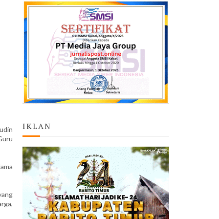
IKLAN
udin
Guru
lama
yang
arga,