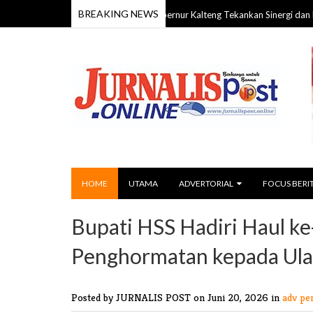
BREAKING NEWS
HUT ke-24 Barito Timur, Gubernur Kalteng Tekankan Sinergi dan Pembang
26
HOME
UTAMA
ADVERTORIAL
FOCUS BERI
Bupati HSS Hadiri Haul k
Penghormatan kepada Ul
Posted by JURNALIS POST
on Juni 20, 2026 in
adv pe