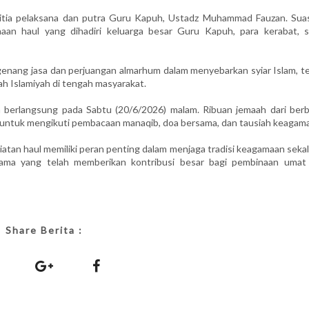
itia pelaksana dan putra Guru Kapuh, Ustadz Muhammad Fauzan. Sua
an haul yang dihadiri keluarga besar Guru Kapuh, para kerabat, s
ang jasa dan perjuangan almarhum dalam menyebarkan syiar Islam, te
h Islamiyah di tengah masyarakat.
 berlangsung pada Sabtu (20/6/2026) malam. Ribuan jemaah dari berb
t untuk mengikuti pembacaan manaqib, doa bersama, dan tausiah keagam
atan haul memiliki peran penting dalam menjaga tradisi keagamaan seka
ama yang telah memberikan kontribusi besar bagi pembinaan umat
Share Berita :