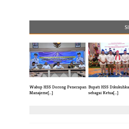
S
Wabup HSS Dorong Penerapan
Bupati HSS Dikukuhk
Manajeme[...]
sebagai Ketua[...]