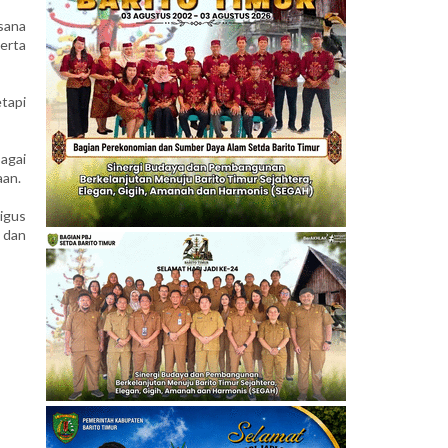
sana
erta
tapi
agai
aan.
ligus
 dan