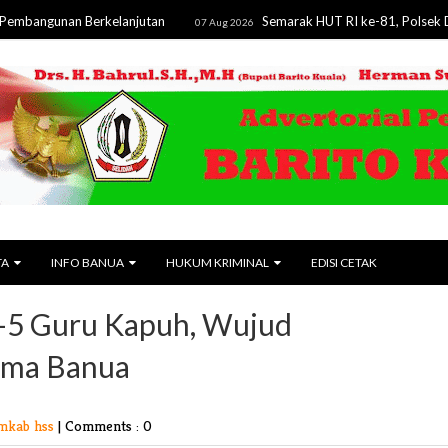
unan Berkelanjutan
Semarak HUT RI ke-81, Polsek Dusun T
07 Aug 2026
TA
INFO BANUA
HUKUM KRIMINAL
EDISI CETAK
e-5 Guru Kapuh, Wujud
ama Banua
mkab hss
|
Comments : 0