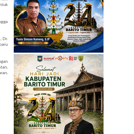
ntuk
ngga
 Dr.
baru
ngan
tan,
ran.