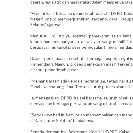
daerah, legislatif, dan masyarakat dalam memperjuang
"Hari ini kami bersama pemerintah daerah, DPRD Ka
Negeri untuk memperjuangkan terbentuknya Kabupa
Selatan,” ujarnya.
Menurut HM. Alpiya, aspirasi pemekaran telah lam
kebutuhan pembangunan di wilayah yang memiliki ca
berupaya mengawal proses pengusulan hingga mendapa
Dalam pertemuan tersebut, berbagai aspek regul
Kemendagri. Namun, proses pemekaran masih terkenda
dicabut pemerintah pusat.
"Memang masih ada kendala moratorium, tetapi hal it
Tanah Kambatang Lima. Tentu seluruh proses akan ditemp
Ia menegaskan, DPRD Kalsel bersama seluruh pihak te
menyiapkan berbagai persyaratan yang dibutuhkan dal
"Setidaknya hari ini kami telah menyampaikan dan men
di Kalimantan Selatan,” tambahnya.
Senada dengan itu, Sekretaris Komisi I DPRD Kalsel,