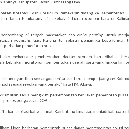
kan lahirnya Kabupaten Tanah Kambatang Lima.
bupaten Kotabaru, dan Presidium Pemekaran datang ke Kementerian D
ten Tanah Kambatang Lima sebagai daerah otonom baru di Kalima
a berkembang di tengah masyarakat dan dinilai penting untuk menj
kupan geografis luas. Karena itu, seluruh pemangku kepentingan t
t perhatian pemerintah pusat.
asi dan mekanisme pembentukan daerah otonom baru dibahas ber
la kebijakan moratorium pembentukan daerah baru yang hingga kini b
u tidak menyurutkan semangat kami untuk terus memperjuangkan Kabup
uh sesuai regulasi yang berlaku,” kata HM. Alpiya.
rkait akan terus mengikuti perkembangan kebijakan pemerintah pusat
am proses pengusulan DOB.
daftarkan aspirasi bahwa Tanah Kambatang Lima siap menjadi kabupaten 
 Ilham Noor, berharap pemerintah pusat dapat menghadirkan solusi ter