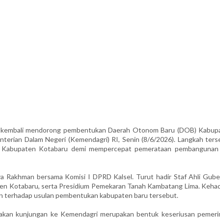
l) kembali mendorong pembentukan Daerah Otonom Baru (DOB) Kabup
erian Dalam Negeri (Kemendagri) RI, Senin (8/6/2026). Langkah ters
ah Kabupaten Kotabaru demi mempercepat pemerataan pembangunan
ya Rakhman bersama Komisi I DPRD Kalsel. Turut hadir Staf Ahli Gube
ten Kotabaru, serta Presidium Pemekaran Tanah Kambatang Lima. Kehad
n terhadap usulan pembentukan kabupaten baru tersebut.
takan kunjungan ke Kemendagri merupakan bentuk keseriusan pemeri