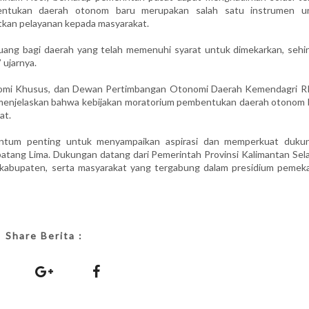
entukan daerah otonom baru merupakan salah satu instrumen u
an pelayanan kepada masyarakat.
uang bagi daerah yang telah memenuhi syarat untuk dimekarkan, sehi
 ujarnya.
omi Khusus, dan Dewan Pertimbangan Otonomi Daerah Kemendagri RI,
menjelaskan bahwa kebijakan moratorium pembentukan daerah otonom 
at.
entum penting untuk menyampaikan aspirasi dan memperkuat duku
ang Lima. Dukungan datang dari Pemerintah Provinsi Kalimantan Sela
kabupaten, serta masyarakat yang tergabung dalam presidium pemeka
Share Berita :