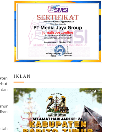
IKLAN
aten
ebut
 dan
rnur
iran
ntah