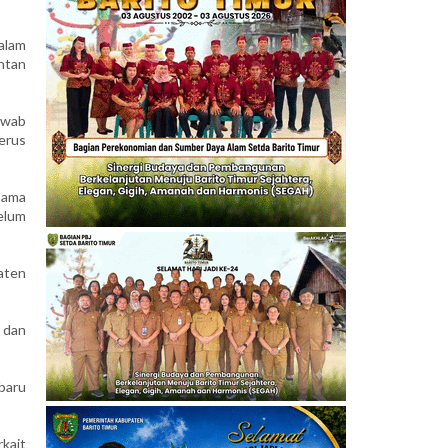
alam
ntan
awab
erus
sama
elum
aten
 dan
baru
kait