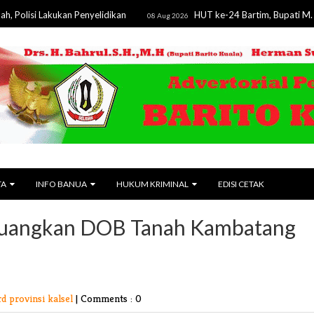
Lakukan Penyelidikan
HUT ke-24 Bartim, Bupati M. Yamin Te
08 Aug 2026
TA
INFO BANUA
HUKUM KRIMINAL
EDISI CETAK
rjuangkan DOB Tanah Kambatang
rd provinsi kalsel
|
Comments : 0