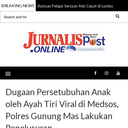
BREAKING NEWS
Ratusan Pelajar Seruyan Adu Cepat di Lomba Lari 5K
09 Aug 2026
Dugaan Persetubuhan Anak
oleh Ayah Tiri Viral di Medsos,
Polres Gunung Mas Lakukan
Penelusuran