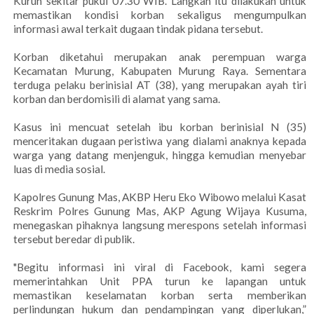
Kurun sekitar pukul 07.30 WIB. Langkah itu dilakukan untuk
memastikan kondisi korban sekaligus mengumpulkan
informasi awal terkait dugaan tindak pidana tersebut.
Korban diketahui merupakan anak perempuan warga
Kecamatan Murung, Kabupaten Murung Raya. Sementara
terduga pelaku berinisial AT (38), yang merupakan ayah tiri
korban dan berdomisili di alamat yang sama.
Kasus ini mencuat setelah ibu korban berinisial N (35)
menceritakan dugaan peristiwa yang dialami anaknya kepada
warga yang datang menjenguk, hingga kemudian menyebar
luas di media sosial.
Kapolres Gunung Mas, AKBP Heru Eko Wibowo melalui Kasat
Reskrim Polres Gunung Mas, AKP Agung Wijaya Kusuma,
menegaskan pihaknya langsung merespons setelah informasi
tersebut beredar di publik.
"Begitu informasi ini viral di Facebook, kami segera
memerintahkan Unit PPA turun ke lapangan untuk
memastikan keselamatan korban serta memberikan
perlindungan hukum dan pendampingan yang diperlukan,”