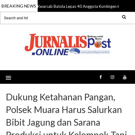
BREAKING NEWS
Kwarcab Batola Lepas 40 Anggota Kontingen ke Jamnas
10 Aug 2026
Dukung Ketahanan Pangan,
Polsek Muara Harus Salurkan
Bibit Jagung dan Sarana
Produksi untuk Kelompok Tani