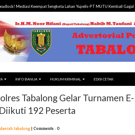
ediasi Keempat Sengketa Lahan Yupelis-PT MUTU Kembali Gagal
07 Aug
TA
INFO BANUA
HUKUM KRIMINAL
EDISI CETAK
Polres Tabalong Gelar Turnamen E-
Diikuti 192 Peserta
daerah tabalong
|
Comments : 0