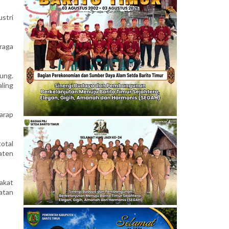
ustri
raga
ung.
ling
harap
otal
aten
akat
atan