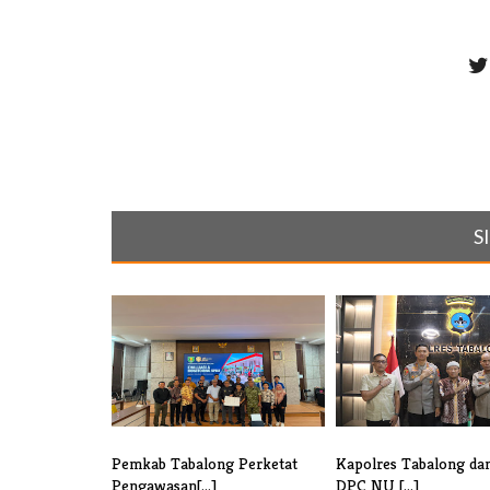
S
Pemkab Tabalong Perketat
Kapolres Tabalong da
Pengawasan[...]
DPC NU [...]