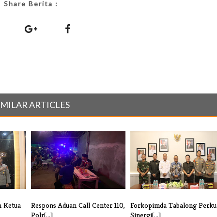
Share Berita :
IMILAR ARTICLES
n Ketua
Respons Aduan Call Center 110,
Forkopimda Tabalong Perku
Polr[...]
Sinergi[...]