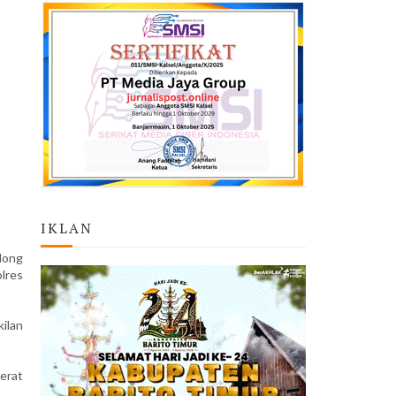
IKLAN
long
lres
ilan
erat