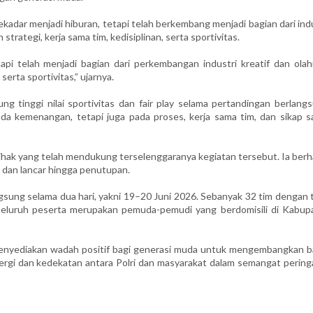
ekadar menjadi hiburan, tetapi telah berkembang menjadi bagian dari ind
ategi, kerja sama tim, kedisiplinan, serta sportivitas.
api telah menjadi bagian dari perkembangan industri kreatif dan olah
serta sportivitas,” ujarnya.
g tinggi nilai sportivitas dan fair play selama pertandingan berlangs
da kemenangan, tetapi juga pada proses, kerja sama tim, dan sikap sa
pihak yang telah mendukung terselenggaranya kegiatan tersebut. Ia ber
, dan lancar hingga penutupan.
ung selama dua hari, yakni 19–20 Juni 2026. Sebanyak 32 tim dengan t
 Seluruh peserta merupakan pemuda-pemudi yang berdomisili di Kabup
t menyediakan wadah positif bagi generasi muda untuk mengembangkan b
nergi dan kedekatan antara Polri dan masyarakat dalam semangat pering