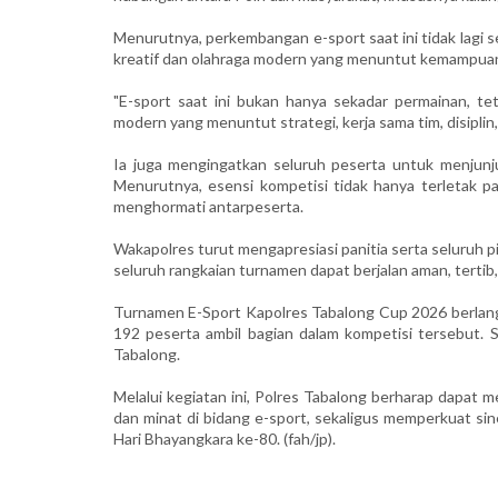
Menurutnya, perkembangan e-sport saat ini tidak lagi s
kreatif dan olahraga modern yang menuntut kemampuan str
"E-sport saat ini bukan hanya sekadar permainan, tet
modern yang menuntut strategi, kerja sama tim, disiplin, 
Ia juga mengingatkan seluruh peserta untuk menjunjun
Menurutnya, esensi kompetisi tidak hanya terletak pa
menghormati antarpeserta.
Wakapolres turut mengapresiasi panitia serta seluruh 
seluruh rangkaian turnamen dapat berjalan aman, tertib
Turnamen E-Sport Kapolres Tabalong Cup 2026 berlangs
192 peserta ambil bagian dalam kompetisi tersebut.
Tabalong.
Melalui kegiatan ini, Polres Tabalong berharap dapa
dan minat di bidang e-sport, sekaligus memperkuat si
Hari Bhayangkara ke-80. (fah/jp).