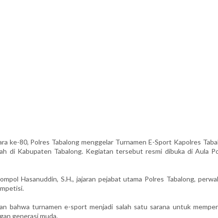
a ke-80, Polres Tabalong menggelar Turnamen E-Sport Kapolres Taba
yah di Kabupaten Tabalong. Kegiatan tersebut resmi dibuka di Aula Po
mpol Hasanuddin, S.H., jajaran pejabat utama Polres Tabalong, perwak
mpetisi.
n bahwa turnamen e-sport menjadi salah satu sarana untuk memper
ngan generasi muda.