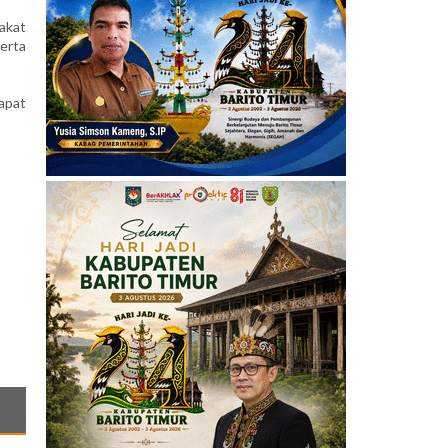
akat
serta
dapat