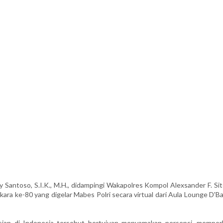
ntoso, S.I.K., M.H., didampingi Wakapolres Kompol Alexsander F. Sit
kara ke-80 yang digelar Mabes Polri secara virtual dari Aula Lounge D'B
isian di Indonesia tersebut bertujuan menyamakan persepsi, memper