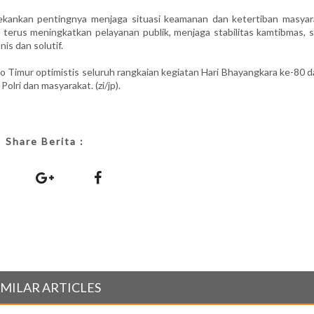
ekankan pentingnya menjaga situasi keamanan dan ketertiban masyar
a terus meningkatkan pelayanan publik, menjaga stabilitas kamtibmas, 
is dan solutif.
rito Timur optimistis seluruh rangkaian kegiatan Hari Bhayangkara ke-80 
olri dan masyarakat. (zi/jp).
Share Berita :
IMILAR ARTICLES