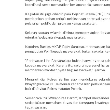
koordinasi, serta memastikan kesiapan pelaksanaan ran
Kegiatan itu juga dihadiri para Pejabat Utama (PJU) Pol
memberikan arahan terkait pelaksanaan berbagai agend
pelayanan publik, dan program kemasyarakatan.
Seluruh satuan wilayah diminta mempersiapkan kegiat
orientasi pelayanan kepada masyarakat.
Kapolres Bartim, AKBP Eddy Santoso, menegaskan b
pengabdian Polri kepada masyarakat, bukan sekadar keg
"Peringatan Hari Bhayangkara bukan hanya agenda ta
kepada masyarakat. Karena itu, seluruh personel harus
memberikan manfaat nyata bagi masyarakat,” ujarnya.
Menurut dia, Polres Bartim siap mendukung seluru
Bhayangkara ke-80. Ia menilai keberhasilan pelaksanaan
baik di tingkat Polres maupun Polsek.
Sementara itu, Wakapolres Bartim, Kompol Alexsander 
setiap jajaran memahami tugas dan tanggung jawabnya s
tepat sasaran.