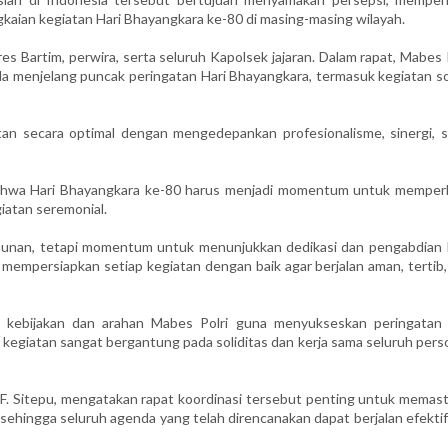
gkaian kegiatan Hari Bhayangkara ke-80 di masing-masing wilayah.
res Bartim, perwira, serta seluruh Kapolsek jajaran. Dalam rapat, Mabes 
a menjelang puncak peringatan Hari Bhayangkara, termasuk kegiatan sos
an secara optimal dengan mengedepankan profesionalisme, sinergi, s
ahwa Hari Bhayangkara ke-80 harus menjadi momentum untuk memper
iatan seremonial.
hunan, tetapi momentum untuk menunjukkan dedikasi dan pengabdian P
 mempersiapkan setiap kegiatan dengan baik agar berjalan aman, tertib
h kebijakan dan arahan Mabes Polri guna menyukseskan peringatan 
 kegiatan sangat bergantung pada soliditas dan kerja sama seluruh pers
F. Sitepu, mengatakan rapat koordinasi tersebut penting untuk memast
ehingga seluruh agenda yang telah direncanakan dapat berjalan efektif