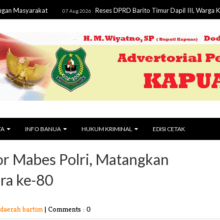
arakat
Reses DPRD Barito Timur Dapil III, Warga Keluhkan Jala
07 Aug 2026
TA
INFO BANUA
HUKUM KRIMINAL
EDISI CETAK
or Mabes Polri, Matangkan
ra ke-80
daerah bartim
|
Comments : 0