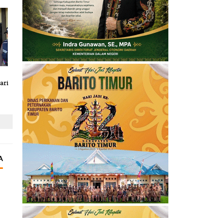
ari
A