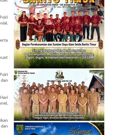
Polri
ial,
erta
kuat
olri
, dan
Hari
onel,
ikan
 dan