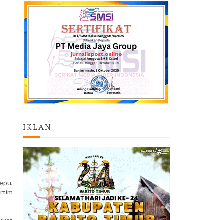
IKLAN
epu,
artim
kuat