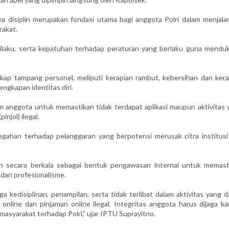
 disiplin merupakan fondasi utama bagi anggota Polri dalam menjala
rakat.
rilaku, serta kepatuhan terhadap peraturan yang berlaku guna mendu
.
ikap tampang personel, meliputi kerapian rambut, kebersihan dan kera
engkapan identitas diri.
am anggota untuk memastikan tidak terdapat aplikasi maupun aktivitas 
injol) ilegal.
gahan terhadap pelanggaran yang berpotensi merusak citra institusi
an secara berkala sebagai bentuk pengawasan internal untuk memast
, dan profesionalisme.
 kedisiplinan, penampilan, serta tidak terlibat dalam aktivitas yang 
 online dan pinjaman online ilegal. Integritas anggota harus dijaga k
syarakat terhadap Polri,” ujar IPTU Suprayitno.