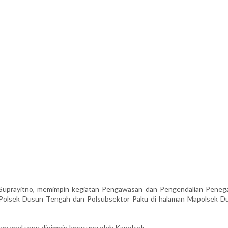
prayitno, memimpin kegiatan Pengawasan dan Pengendalian Peneg
el Polsek Dusun Tengah dan Polsubsektor Paku di halaman Mapolsek D
gan apel yang dipimpin langsung oleh Kapolsek.