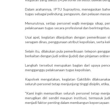
Dalam arahannya, IPTU Suprayitno, menegaskan bahwa
tugas sebagai pelindung, pengayom, dan pelayan masya
Menurutnya, setiap personel wajib menjaga sikap, pe
pelaksanaan tugas secara profesional dan berintegritas
Usai apel, kegiatan dilanjutkan dengan pemeriksaan s
seragam dinas, penggunaan atribut kepolisian, serta kel
Selain itu, dilakukan pula pemeriksaan telepon gengg
berkaitan dengan judi online (judol) dan pinjaman online (p
Langkah tersebut merupakan bagian dari upaya pence
mengganggu pelaksanaan tugas kepolisian.
Kapolsek mengatakan, kegiatan Gaktiblin dilaksanak
seluruh personel tetap menjunjung tinggi disiplin, etika
"Kami ingin memastikan seluruh personel tetap menjaga
merugikan diri sendiri maupun institusi, termasuk judi
menjadi faktor penting dalam membangun kepercayaan ma