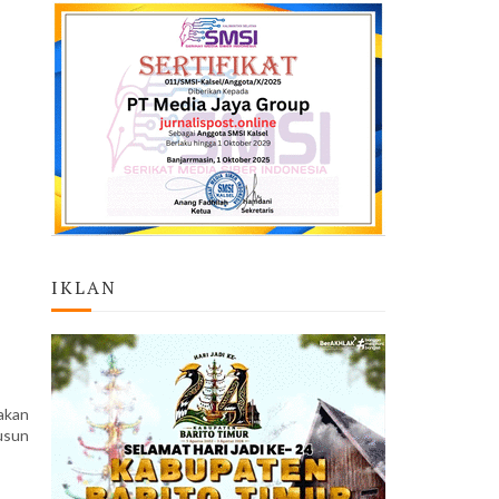
IKLAN
akan
usun