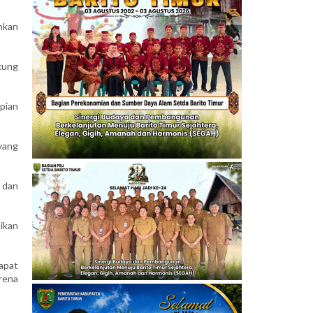
nkan
kung
pian
yang
 dan
ikan
dapat
arena