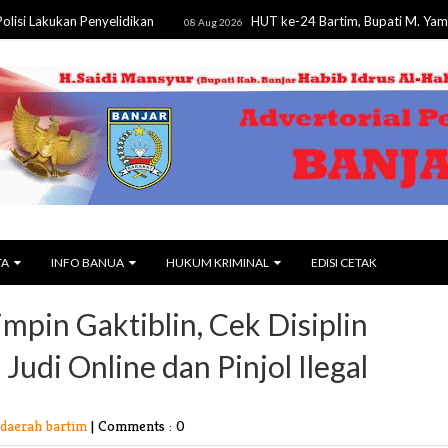
an Penyelidikan
HUT ke-24 Bartim, Bupati M. Yamin Tegaska
08 Aug 2026
TA
INFO BANUA
HUKUM KRIMINAL
EDISI CETAK
pin Gaktiblin, Cek Disiplin
Judi Online dan Pinjol Ilegal
daerah bartim
|
Comments : 0