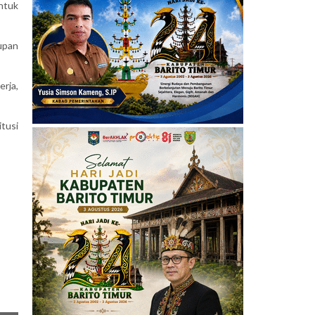
ntuk
upan
rja,
tusi