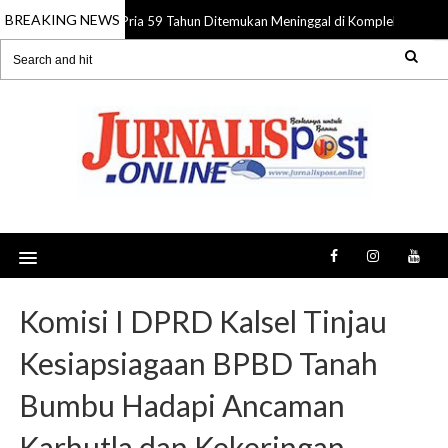
BREAKING NEWS
Pria 59 Tahun Ditemukan Meninggal di Komplek Pasar Su
08 Aug 2026
Komisi I DPRD Kalsel Tinjau
Kesiapsiagaan BPBD Tanah
Bumbu Hadapi Ancaman
Karhutla dan Kekeringan