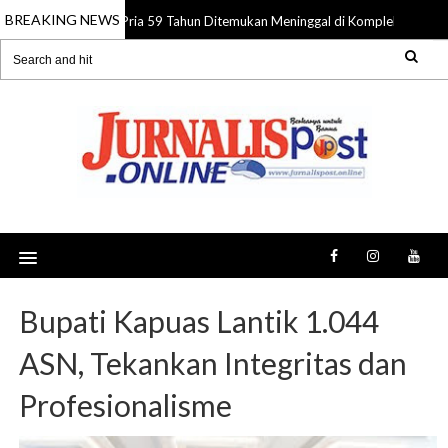
BREAKING NEWS
Pria 59 Tahun Ditemukan Meninggal di Komplek Pasar Su
08 Aug 2026
Bupati Kapuas Lantik 1.044
ASN, Tekankan Integritas dan
Profesionalisme