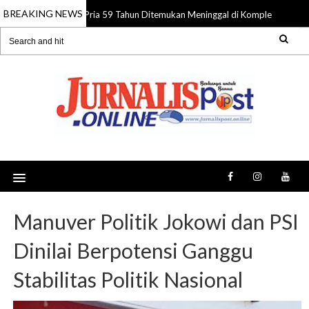
BREAKING NEWS
Pria 59 Tahun Ditemukan Meninggal di Komplek Pasar Su
08 Aug 2026
Manuver Politik Jokowi dan PSI
Dinilai Berpotensi Ganggu
Stabilitas Politik Nasional