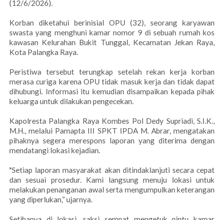
(12/6/2026).
Korban diketahui berinisial OPU (32), seorang karyawan
swasta yang menghuni kamar nomor 9 di sebuah rumah kos
kawasan Kelurahan Bukit Tunggal, Kecamatan Jekan Raya,
Kota Palangka Raya.
Peristiwa tersebut terungkap setelah rekan kerja korban
merasa curiga karena OPU tidak masuk kerja dan tidak dapat
dihubungi. Informasi itu kemudian disampaikan kepada pihak
keluarga untuk dilakukan pengecekan.
Kapolresta Palangka Raya Kombes Pol Dedy Supriadi, S.I.K.,
M.H., melalui Pamapta III SPKT IPDA M. Abrar, mengatakan
pihaknya segera merespons laporan yang diterima dengan
mendatangi lokasi kejadian.
"Setiap laporan masyarakat akan ditindaklanjuti secara cepat
dan sesuai prosedur. Kami langsung menuju lokasi untuk
melakukan penanganan awal serta mengumpulkan keterangan
yang diperlukan,” ujarnya.
Setibanya di lokasi, saksi sempat mengetuk pintu kamar