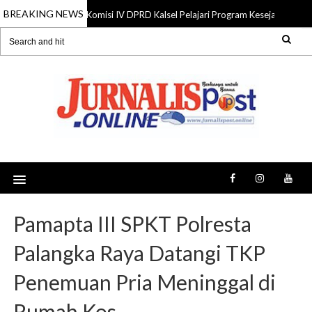
BREAKING NEWS
Komisi IV DPRD Kalsel Pelajari Program Kesejahteraan 
06 Aug 2026
Pamapta III SPKT Polresta
Palangka Raya Datangi TKP
Penemuan Pria Meninggal di
Rumah Kos