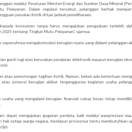
anggan melalui Peraturan Menteri Energi dan Sumber Daya Mineral (Pe
 Pelayanan. Dalam regulasi tersebut, pelanggan berhak memper
gguan pasokan listrik di luar jadwal pemeliharaan.
 kepada konsumen tanpa harus mengajukan pengaduan terlebih dah
2025 tentang Tingkat Mutu Pelayanan," ujarnya.
um sepenuhnya mengakomodasi kerugian nyata yang dialami pelanggan ak
an ganti rugi atas kerusakan peralatan elektronik maupun kerugian eko
snis.
 atau pemotongan tagihan listrik. Namun, belum ada ketentuan meng
k atau potensi kerugian akibat terganggunya kegiatan usaha pelangg
saha yang mengalami kerugian finansial cukup besar, tetap memiliki
.
umen dapat mengajukan gugatan perdata, baik melalui wanprestasi ma
 hak setiap warga negara, meskipun prosesnya tentu membutuhkan u
/jp).