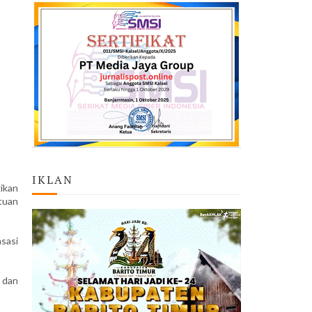
IKLAN
ikan
tuan
sasi
 dan