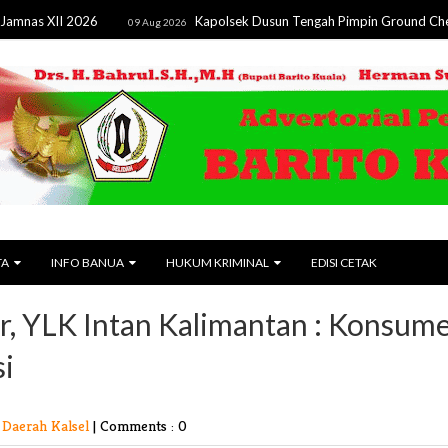
II 2026
Kapolsek Dusun Tengah Pimpin Ground Check Hotsp
09 Aug 2026
TA
INFO BANUA
HUKUM KRIMINAL
EDISI CETAK
r, YLK Intan Kalimantan : Konsum
i
Daerah Kalsel
|
Comments : 0