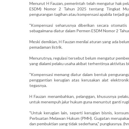
Menurut H Fauzan, pemerintah telah mengatur hak pel
ESDM) Nomor 2 Tahun 2025 tentang Tingkat Mutu
pengurangan tagihan atau kompensasi apabila terjadi gan
"Kompensasi seharusnya diberikan secara otomatis
sebagaimana diatur dalam Permen ESDM Nomor 2 Tahun 
Meski demikian, H Fauzan menilai aturan yang ada bel
pemadaman listrik.
Menurutnya, regulasi tersebut belum mengatur pemberi
yang dialami pelaku usaha akibat terhentinya aktivitas bi
"Kompensasi memang diatur dalam bentuk pengurangan
penggantian kerugian atas kerusakan alat elektroni
tegasnya.
H Fauzan menambahkan, pelanggan, khususnya pelaku u
untuk menempuh jalur hukum guna menuntut ganti rugi
"Untuk kerugian lain, seperti kerugian bisnis, kons
Perbuatan Melawan Hukum (PMH). Gugatan merupakan
dan pembuktian yang tidak sederhana," pungkasnya. (hru