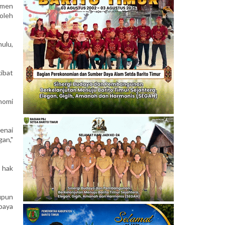
rmen
oleh
ulu,
ibat
nomi
enai
an,"
 hak
upun
paya