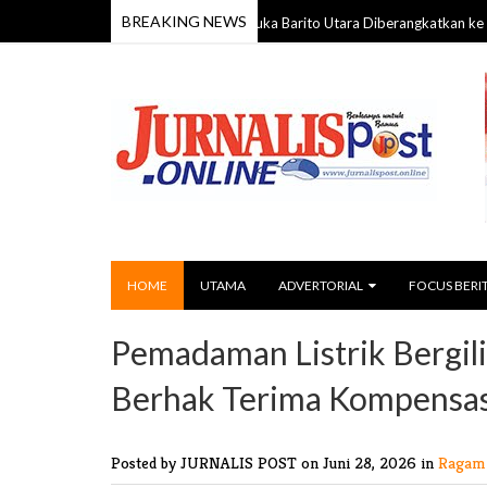
BREAKING NEWS
58 Anggota Kontingen Pramuka Barito Utara Diberangkatkan ke Jamnas X
6
HOME
UTAMA
ADVERTORIAL
FOCUS BERI
Pemadaman Listrik Bergili
Berhak Terima Kompensas
Posted by JURNALIS POST
on Juni 28, 2026 in
Ragam 