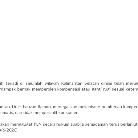
terjadi di sejumlah wilayah Kalimantan Selatan dinilai telah merug
erdampak berhak memperoleh kompensasi atau ganti rugi sesuai keten
antan, Dr. H Fauzan Ramon, menegaskan mekanisme pemberian kompen
tomatis, dan tidak mempersulit konsumen.
an akan menggugat PLN secara hukum apabila pemadaman terus berlanjut
8/6/2026).