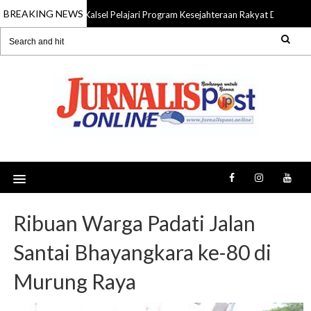
BREAKING NEWS
Komisi IV DPRD Kalsel Pelajari Program Kesejahteraan Rakyat DKI Jakar
026
Ribuan Warga Padati Jalan
Santai Bhayangkara ke-80 di
Murung Raya