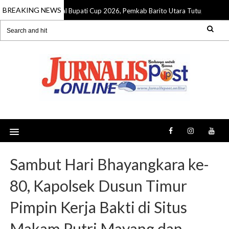
BREAKING NEWS
endidikan Juara Futsal Bupati Cup 2026, Pemkab Barito Utara Tutup Turname
Sambut Hari Bhayangkara ke-
80, Kapolsek Dusun Timur
Pimpin Kerja Bakti di Situs
Makam Putri Mayang dan