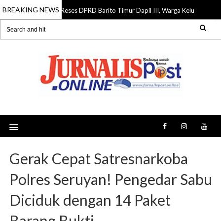
BREAKING NEWS
Reses DPRD Barito Timur Dapil III, Warga Keluhkan Jalan R
07 Aug 2026
Gerak Cepat Satresnarkoba
Polres Seruyan! Pengedar Sabu
Diciduk dengan 14 Paket
Barang Bukti