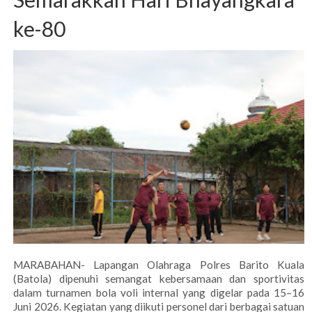
ke-80
MARABAHAN- Lapangan Olahraga Polres Barito Kuala
(Batola) dipenuhi semangat kebersamaan dan sportivitas
dalam turnamen bola voli internal yang digelar pada 15–16
Juni 2026. Kegiatan yang diikuti personel dari berbagai satuan